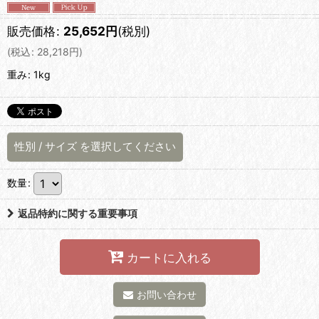
販売価格
:
25,652
円
(税別)
(
税込
:
28,218
円
)
重み
:
1kg
性別
/
サイズ
を選択してください
数量
:
返品特約に関する重要事項
カートに入れる
お問い合わせ