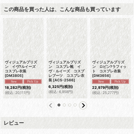
この商品を買った人は、こんな商品も買っています
ヴィジュアルプリズ
ヴィジュアルプリズ
ヴィジュアルプリズ
ン イヴ?ルイーズ
ン コスプレ靴 イ
ン ロビン?ラフィッ
コスプレ衣装
ヴ・ルイーズ コスプ
ト コスプレ衣装
[
DM3805
]
レブーツ コスプレ衣
[
DM3656
]
装
[
ACS-2566
]
6,325
円
(税別)
18,282
円
(税別)
22,979
円
(税別)
(
税込
:
6,958
円
)
(
税込
:
20,111
円
)
(
税込
:
25,277
円
)
レビュー