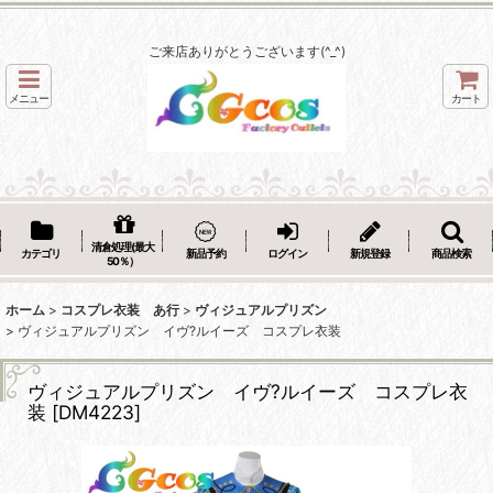
ご来店ありがとうございます(^_^)
メニュー
カート
清倉処理(最大
カテゴリ
新品予約
ログイン
新規登録
商品検索
50％）
ホーム
>
コスプレ衣装 あ行
>
ヴィジュアルプリズン
>
ヴィジュアルプリズン イヴ?ルイーズ コスプレ衣装
ヴィジュアルプリズン イヴ?ルイーズ コスプレ衣
装
[
DM4223
]