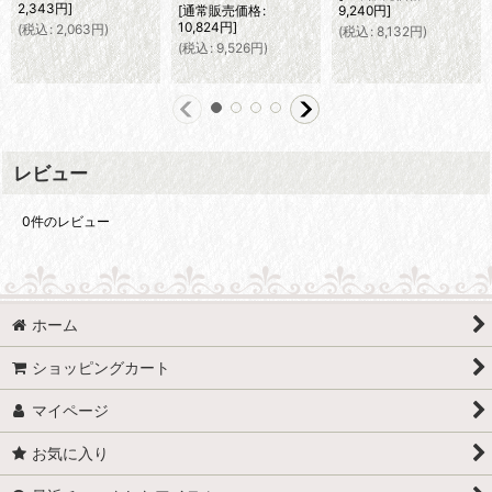
2,343
円
]
[
通常販売価格
:
9,240
円
]
10,824
円
]
(
税込
:
2,063
円
)
(
税込
:
8,132
円
)
(
税込
:
9,526
円
)
レビュー
0
件のレビュー
ホーム
ショッピングカート
マイページ
お気に入り