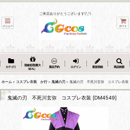
ご来店ありがとうございます(^_^)
メニュー
カート
清倉処理(最大
カテゴリ
新品予約
ログイン
新規登録
商品検索
50％）
ホーム
>
コスプレ衣装 か行
>
鬼滅の刃
>
鬼滅の刃 不死川玄弥 コスプレ衣装
鬼滅の刃 不死川玄弥 コスプレ衣装
[
DM4549
]