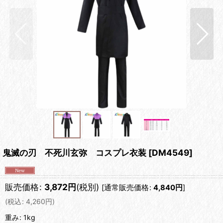
鬼滅の刃 不死川玄弥 コスプレ衣装
[
DM4549
]
販売価格
:
3,872
円
(税別)
[
通常販売価格
:
4,840
円
]
(
税込
:
4,260
円
)
重み
:
1kg