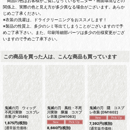
商品の色はお客様がご覧になっているモニター・画面環境などの
関係上、実際の色と見え方が多少異なる場合がございます。あらか
じめご了承ください。
※衣装の洗濯は、ドライクリーニングをおススメします！
※製品の性質上、多少のシミ等出てしまうことがございますので予
めご了承下さい。また、印刷等細部パーツは多少の仕様変更がござ
いますので予めご了承下さい。
この商品を買った人は、こんな商品も買っています
鬼滅の刃 ウィッグ
鬼滅の刃 風柱・不死
鬼滅の刃 隠 コスプ
不死川実弥 コスプレ
川実弥 隊服 コスプ
レ衣装
[
DM1602
]
衣装
[
F-3586
]
レ衣装
[
DM1063
]
1,875
円
(税別)
7,392
円
(税別)
[
通常販売価格
:
8,660
円
(税別)
[
通常販売価格
: