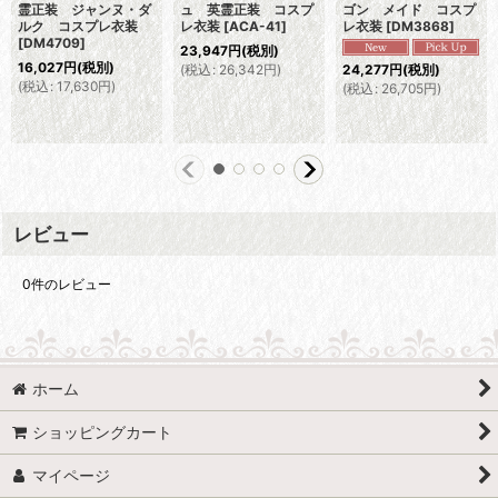
霊正装 ジャンヌ・ダ
ュ 英霊正装 コスプ
ゴン メイド コスプ
ルク コスプレ衣装
レ衣装
[
ACA-41
]
レ衣装
[
DM3868
]
[
DM4709
]
23,947
円
(税別)
16,027
円
(税別)
(
税込
:
26,342
円
)
24,277
円
(税別)
(
税込
:
17,630
円
)
(
税込
:
26,705
円
)
レビュー
0
件のレビュー
ホーム
ショッピングカート
マイページ