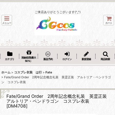
ご来店ありがとうございます(^_^)
メニュー
カート
清倉処理(最大
カテゴリ
新品予約
ログイン
新規登録
商品検索
50％）
ホーム
>
コスプレ衣装 は行
>
Fate
>
Fate/Grand Order 2周年記念概念礼装 英霊正装 アルトリア・ペンドラゴ
ン コスプレ衣装
Fate/Grand Order 2周年記念概念礼装 英霊正装
アルトリア・ペンドラゴン コスプレ衣装
[
DM4708
]