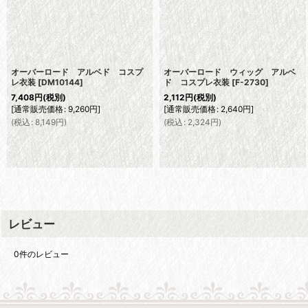
オーバーロード アルベド コスプ
オーバーロード ウィッグ アルベ
レ衣装
[
DM10144
]
ド コスプレ衣装
[
F-2730
]
7,408
円
(税別)
2,112
円
(税別)
[
通常販売価格
:
9,260
円
]
[
通常販売価格
:
2,640
円
]
(
税込
:
8,149
円
)
(
税込
:
2,324
円
)
レビュー
0
件のレビュー