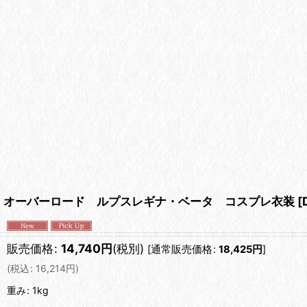
オーバーロード ルプスレギナ・ベータ コスプレ衣装
[
販売価格
:
14,740
円
(税別)
[
通常販売価格
:
18,425
円
]
(
税込
:
16,214
円
)
重み
:
1kg