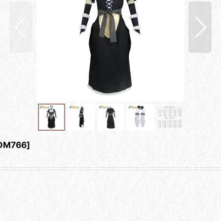
DM766
]