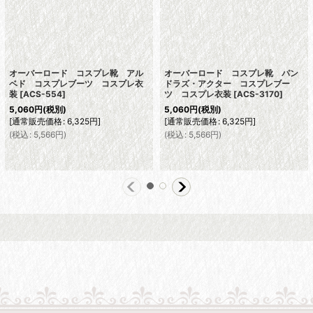
オーバーロード コスプレ靴 アル
オーバーロード コスプレ靴 パン
ベド コスプレブーツ コスプレ衣
ドラズ・アクター コスプレブー
装
[
ACS-554
]
ツ コスプレ衣装
[
ACS-3170
]
5,060
円
(税別)
5,060
円
(税別)
[
通常販売価格
:
6,325
円
]
[
通常販売価格
:
6,325
円
]
(
税込
:
5,566
円
)
(
税込
:
5,566
円
)