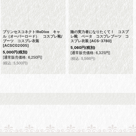
プリンセスコネクト!ReDive キャ
陰の実力者になりたくて！ コスプ
ル（オーバーロード） コスプレ靴/
レ靴 ベータ コスプレブーツ コ
ブーツ コスプレ衣装
スプレ衣装
[
ACS-3780
]
[
ACSCG2005
]
5,060
円
(税別)
5,000
円
(税別)
[
通常販売価格
:
6,325
円
]
[
通常販売価格
:
6,250
円
]
(
税込
:
5,566
円
)
(
税込
:
5,500
円
)