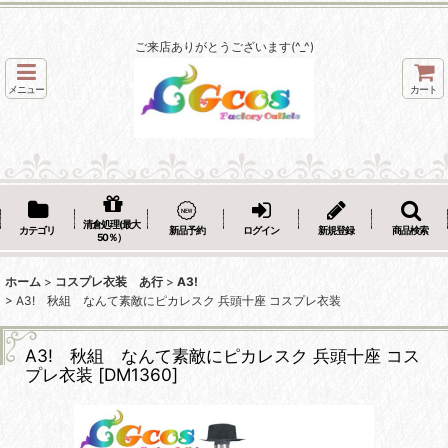
ご来店ありがとうございます(^_^)
メニュー
カート
清倉処理(最大
カテゴリ
新品予約
ログイン
新規登録
商品検索
50％）
ホーム
>
コスプレ衣装 あ行
>
A3!
>
A3! 秋組 なんて素敵にピカレスク 兵頭十座 コスプレ衣装
A3! 秋組 なんて素敵にピカレスク 兵頭十座 コス
プレ衣装
[
DM1360
]