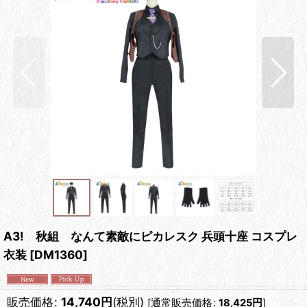
A3! 秋組 なんて素敵にピカレスク 兵頭十座 コスプレ
衣装
[
DM1360
]
販売価格
:
14,740
円
(税別)
[
通常販売価格
:
18,425
円
]