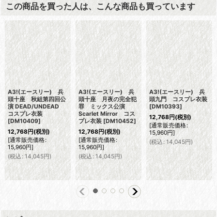
この商品を買った人は、こんな商品も買っています
A3!(エースリー) 兵
A3!(エースリー) 兵
A3!(エースリー) 兵
頭十座 秋組第四回公
頭十座 月夜の完全犯
頭九門 コスプレ衣装
演 DEAD/UNDEAD
罪 ミックス公演
[
DM10393
]
コスプレ衣装
Scarlet Mirror コス
12,768
円
(税別)
[
DM10409
]
プレ衣装
[
DM10452
]
[
通常販売価格
:
12,768
円
(税別)
12,768
円
(税別)
15,960
円
]
[
通常販売価格
:
[
通常販売価格
:
(
税込
:
14,045
円
)
15,960
円
]
15,960
円
]
(
税込
:
14,045
円
)
(
税込
:
14,045
円
)