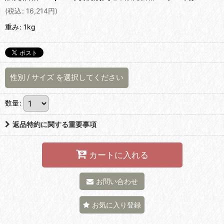
(
税込
:
16,214
円
)
重み
:
1kg
性別
/
サイズ
を選択してください
数量
:
返品特約に関する重要事項
カートに入れる
お問い合わせ
お気に入り登録