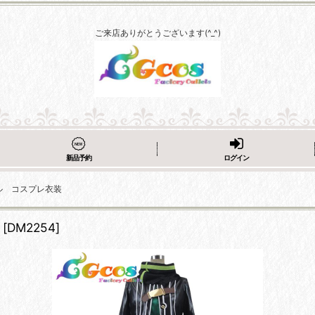
ご来店ありがとうございます(^_^)
新品予約
ログイン
ル コスプレ衣装
[
DM2254
]