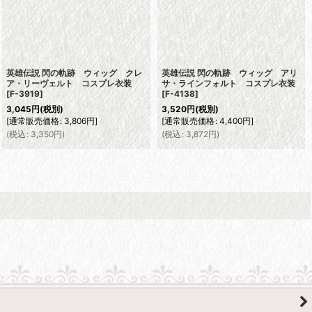
英雄伝説 閃の軌跡 ウィッグ クレ
英雄伝説 閃の軌跡 ウィッグ アリ
ア・リーヴェルト コスプレ衣装
サ・ラインフォルト コスプレ衣装
[
F-3919
]
[
F-4138
]
3,045
円
(税別)
3,520
円
(税別)
[
通常販売価格
:
3,806
円
]
[
通常販売価格
:
4,400
円
]
(
税込
:
3,350
円
)
(
税込
:
3,872
円
)