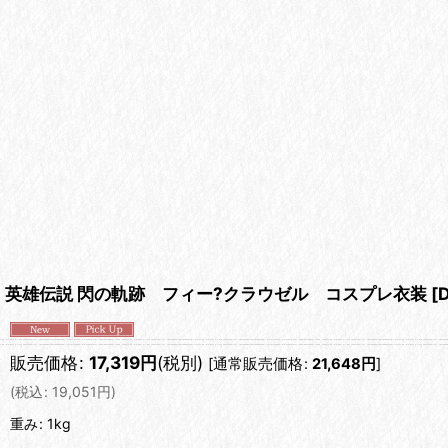
英雄伝説 閃の軌跡 フィー?クラウゼル コスプレ衣装
[
販売価格
:
17,319
円
(税別)
[
通常販売価格
:
21,648
円
]
(
税込
:
19,051
円
)
重み
:
1kg