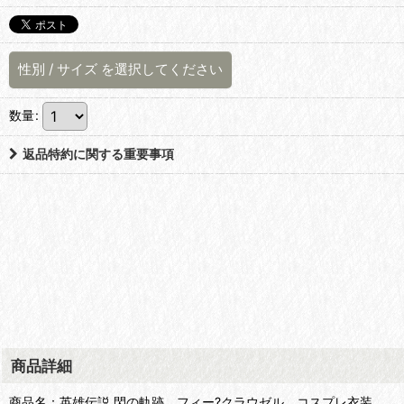
性別
/
サイズ
を選択してください
数量
:
返品特約に関する重要事項
商品詳細
商品名：英雄伝説 閃の軌跡 フィー?クラウゼル コスプレ衣装