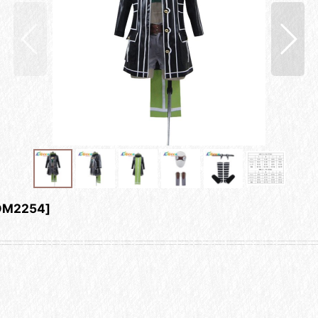
DM2254
]