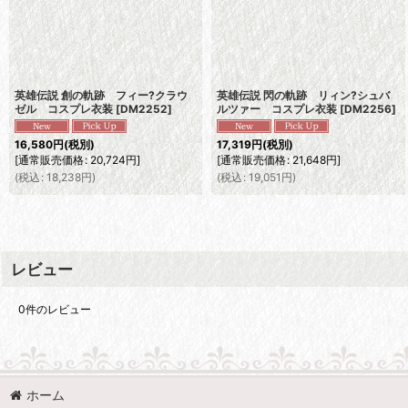
英雄伝説 創の軌跡 フィー?クラウ
英雄伝説 閃の軌跡 リィン?シュバ
ゼル コスプレ衣装
[
DM2252
]
ルツァー コスプレ衣装
[
DM2256
]
16,580
円
(税別)
17,319
円
(税別)
[
通常販売価格
:
20,724
円
]
[
通常販売価格
:
21,648
円
]
(
税込
:
18,238
円
)
(
税込
:
19,051
円
)
レビュー
0
件のレビュー
ホーム