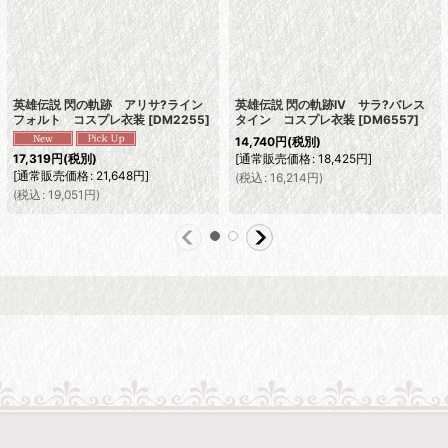
英雄伝説 閃の軌跡 アリサ?ライン
英雄伝説 閃の軌跡IV サラ?バレス
フォルト コスプレ衣装
[
DM2255
]
タイン コスプレ衣装
[
DM6557
]
14,740
円
(税別)
[
通常販売価格
:
18,425
円
]
17,319
円
(税別)
[
通常販売価格
:
21,648
円
]
(
税込
:
16,214
円
)
(
税込
:
19,051
円
)