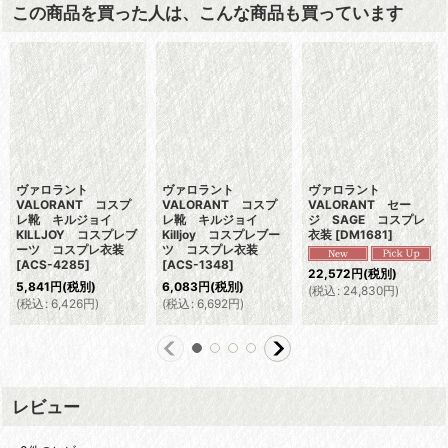
この商品を買った人は、こんな商品も買っています
ヴァロラント
ヴァロラント
ヴァロラント
VALORANT コスプ
VALORANT コスプ
VALORANT セー
レ靴 キルジョイ
レ靴 キルジョイ
ジ SAGE コスプレ
KILLJOY コスプレブ
Killjoy コスプレブー
衣装
[
DM1681
]
ーツ コスプレ衣装
ツ コスプレ衣装
[
ACS-4285
]
[
ACS-1348
]
22,572
円
(税別)
5,841
円
(税別)
6,083
円
(税別)
(
税込
:
24,830
円
)
(
税込
:
6,426
円
)
(
税込
:
6,692
円
)
レビュー