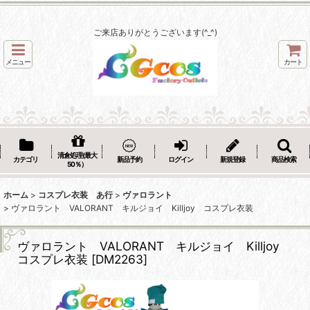
ご来店ありがとうございます(^_^)
メニュー
カート
清倉処理(最大
カテゴリ
新品予約
ログイン
新規登録
商品検索
50％）
ホーム
>
コスプレ衣装 あ行
>
ヴァロラント
>
ヴァロラント VALORANT キルジョイ Killjoy コスプレ衣装
ヴァロラント VALORANT キルジョイ Killjoy
コスプレ衣装
[
DM2263
]