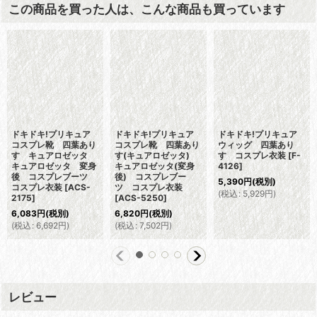
この商品を買った人は、こんな商品も買っています
ドキドキ!プリキュア
ドキドキ!プリキュア
ドキドキ!プリキュア
コスプレ靴 四葉あり
コスプレ靴 四葉あり
ウィッグ 四葉あり
す キュアロゼッタ
す(キュアロゼッタ)
す コスプレ衣装
[
F-
キュアロゼッタ 変身
キュアロゼッタ(変身
4126
]
後 コスプレブーツ
後) コスプレブー
5,390
円
(税別)
コスプレ衣装
[
ACS-
ツ コスプレ衣装
(
税込
:
5,929
円
)
2175
]
[
ACS-5250
]
6,083
円
(税別)
6,820
円
(税別)
(
税込
:
6,692
円
)
(
税込
:
7,502
円
)
レビュー