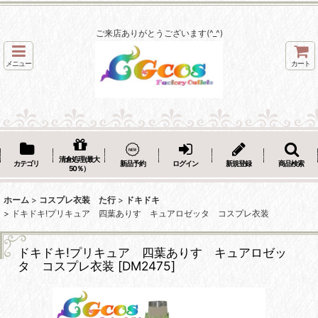
ご来店ありがとうございます(^_^)
メニュー
カート
清倉処理(最大
カテゴリ
新品予約
ログイン
新規登録
商品検索
50％）
ホーム
>
コスプレ衣装 た行
>
ドキドキ
>
ドキドキ!プリキュア 四葉ありす キュアロゼッタ コスプレ衣装
ドキドキ!プリキュア 四葉ありす キュアロゼッ
タ コスプレ衣装
[
DM2475
]