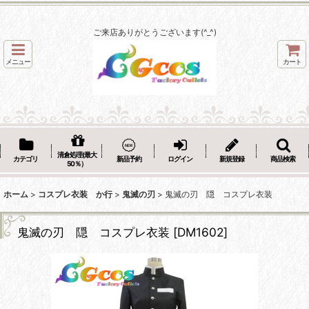
ご来店ありがとうございます(^_^)
メニュー
カート
清倉処理(最大
カテゴリ
新品予約
ログイン
新規登録
商品検索
50％）
ホーム
>
コスプレ衣装 か行
>
鬼滅の刃
>
鬼滅の刃 隠 コスプレ衣装
鬼滅の刃 隠 コスプレ衣装
[
DM1602
]