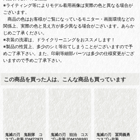
※ライティング等によりモデル着用画像は実際の色と異なる場合が
ございます。
商品の色はお客様がご覧になっているモニター・画面環境などの
関係上、実際の色と見え方が多少異なる場合がございます。あらか
じめご了承ください。
※衣装の洗濯は、ドライクリーニングをおススメします！
※製品の性質上、多少のシミ等出てしまうことがございますので予
めご了承下さい。また、印刷等細部パーツは多少の仕様変更がござ
いますので予めご了承下さい。
この商品を買った人は、こんな商品も買っています
鬼滅の刃 鬼殺隊 コ
鬼滅の刃 狛治 コス
鬼滅の刃 冨岡義勇
スプレ衣装
[
DM7797
]
プレ衣装
[
DM10899
]
コスプレ衣装