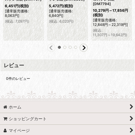
[
DM7794
]
6,451
円
(税別)
5,472
円
(税別)
10,279
円
～17,856
円
[
通常販売価格
:
[
通常販売価格
:
(税別)
8,063
円
]
6,840
円
]
[
通常販売価格
:
(
税込
:
7,097
円
)
(
税込
:
6,020
円
)
12,848
円
～22,319
円
]
(
税込
:
11,307
円
～19,642
円
)
レビュー
0
件のレビュー
ホーム
ショッピングカート
マイページ