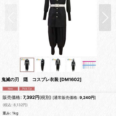
鬼滅の刃 隠 コスプレ衣装
[
DM1602
]
販売価格
:
7,392
円
(税別)
[
通常販売価格
:
9,240
円
]
(
税込
:
8,132
円
)
重み
:
1kg