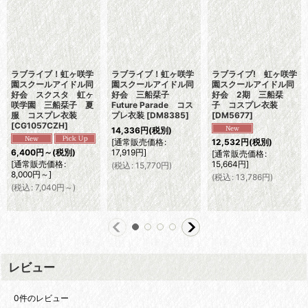
ラブライブ！虹ヶ咲学
ラブライブ！虹ヶ咲学
ラブライブ! 虹ヶ咲学
園スクールアイドル同
園スクールアイドル同
園スクールアイドル同
好会 スクスタ 虹ヶ
好会 三船栞子
好会 2期 三船栞
咲学園 三船栞子 夏
Future Parade コス
子 コスプレ衣装
服 コスプレ衣装
プレ衣装
[
DM8385
]
[
DM5677
]
[
CG1057CZH
]
14,336
円
(税別)
[
通常販売価格
:
12,532
円
(税別)
17,919
円
]
6,400
円
～
(税別)
[
通常販売価格
:
[
通常販売価格
:
15,664
円
]
(
税込
:
15,770
円
)
8,000
円
～
]
(
税込
:
13,786
円
)
(
税込
:
7,040
円
～
)
レビュー
0
件のレビュー