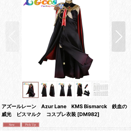
アズールレーン Azur Lane KMS Bismarck 鉄血の
威光 ビスマルク コスプレ衣装
[
DM982
]