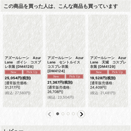
この商品を買った人は、こんな商品も買っています
アズールレーン Azur
アズールレーン Azur
アズールレーン Azur
Lane ボイシ コスプ
Lane セントルイス
Lane 天城 コスプレ
レ衣装
[
DM4128
]
コスプレ衣装
衣装
[
DM4129
]
[
DM4124
]
25,054
円
(税別)
19,528
円
(税別)
21,367
円
(税別)
[
通常販売価格
:
[
通常販売価格
:
31,317
円
]
[
通常販売価格
:
24,409
円
]
26,708
円
]
(
税込
:
27,560
円
)
(
税込
:
21,481
円
)
(
税込
:
23,504
円
)