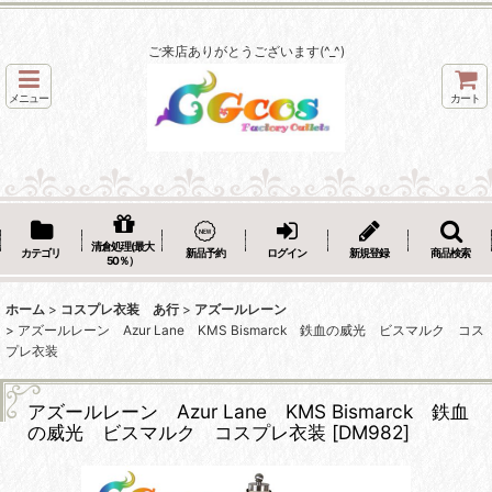
ご来店ありがとうございます(^_^)
メニュー
カート
清倉処理(最大
カテゴリ
新品予約
ログイン
新規登録
商品検索
50％）
ホーム
>
コスプレ衣装 あ行
>
アズールレーン
>
アズールレーン Azur Lane KMS Bismarck 鉄血の威光 ビスマルク コス
プレ衣装
アズールレーン Azur Lane KMS Bismarck 鉄血
の威光 ビスマルク コスプレ衣装
[
DM982
]