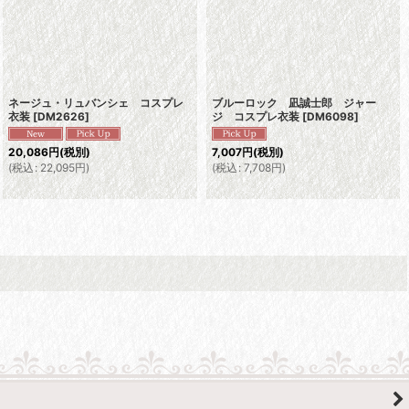
ネージュ・リュバンシェ コスプレ
ブルーロック 凪誠士郎 ジャー
衣装
[
DM2626
]
ジ コスプレ衣装
[
DM6098
]
20,086
円
(税別)
7,007
円
(税別)
(
税込
:
22,095
円
)
(
税込
:
7,708
円
)