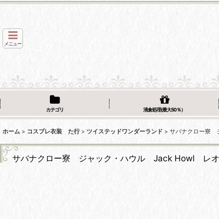
メニュー
カテゴリ
清倉処理(最大50％）
ホーム
>
コスプレ衣装 た行
>
ツイステッドワンダーランド
>
サバナクロー寮 ジャ
サバナクロー寮 ジャック・ハウル Jack Howl レオナ・