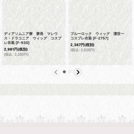
ディアソムニア寮 寮長 マレウ
ブルーロック ウィッグ 潔世一
ス・ドラコニア ウィッグ コスプ
コスプレ衣装
[
F-2757
]
レ衣装
[
F-930
]
2,387
円
(税別)
2,981
円
(税別)
(
税込
:
2,626
円
)
(
税込
:
3,280
円
)