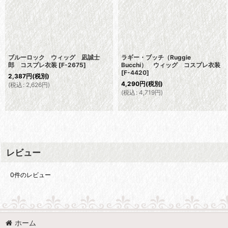
ブルーロック ウィッグ 凪誠士
ラギー・ブッチ（Ruggie
郎 コスプレ衣装
[
F-2675
]
Bucchi） ウィッグ コスプレ衣装
[
F-4420
]
2,387
円
(税別)
4,290
円
(税別)
(
税込
:
2,626
円
)
(
税込
:
4,719
円
)
レビュー
0
件のレビュー
ホーム