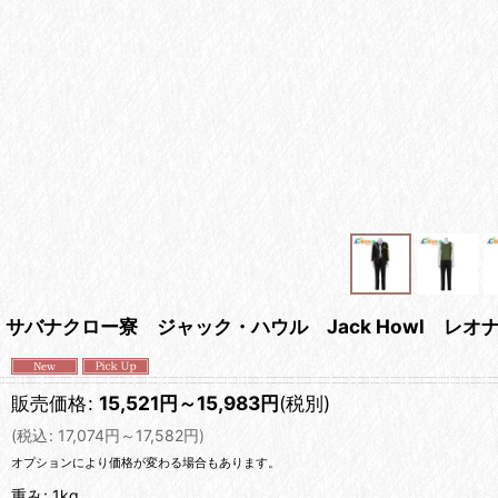
サバナクロー寮 ジャック・ハウル Jack Howl レオナ・キ
販売価格
:
15,521
円
～15,983
円
(税別)
(
税込
:
17,074
円
～17,582
円
)
オプションにより価格が変わる場合もあります。
重み
:
1kg