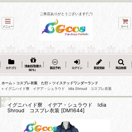
ご来店ありがとうございます(^_^)
メニュー
カート
清倉処理(最大
カテゴリ
新品予約
ログイン
新規登録
商品検索
50％）
ホーム
>
コスプレ衣装 た行
>
ツイステッドワンダーランド
>
イグニハイド寮 イデア・シュラウド Idia Shroud コスプレ衣装
イグニハイド寮 イデア・シュラウド Idia
Shroud コスプレ衣装
[
DM1644
]