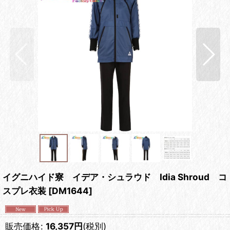
イグニハイド寮 イデア・シュラウド Idia Shroud コ
スプレ衣装
[
DM1644
]
販売価格
:
16,357
円
(税別)