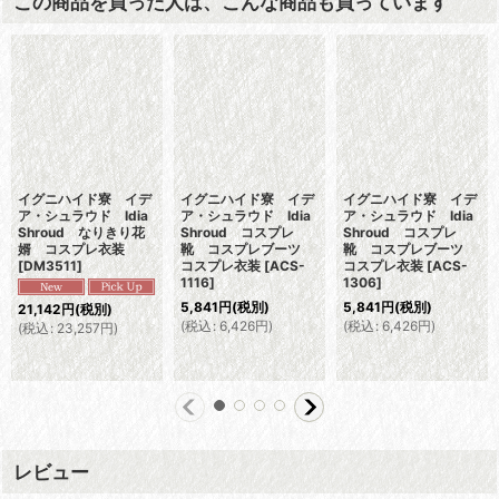
この商品を買った人は、こんな商品も買っています
イグニハイド寮 イデ
イグニハイド寮 イデ
イグニハイド寮 イデ
ア・シュラウド Idia
ア・シュラウド Idia
ア・シュラウド Idia
Shroud なりきり花
Shroud コスプレ
Shroud コスプレ
婿 コスプレ衣装
靴 コスプレブーツ
靴 コスプレブーツ
[
DM3511
]
コスプレ衣装
[
ACS-
コスプレ衣装
[
ACS-
1116
]
1306
]
5,841
円
(税別)
5,841
円
(税別)
21,142
円
(税別)
(
税込
:
6,426
円
)
(
税込
:
6,426
円
)
(
税込
:
23,257
円
)
レビュー