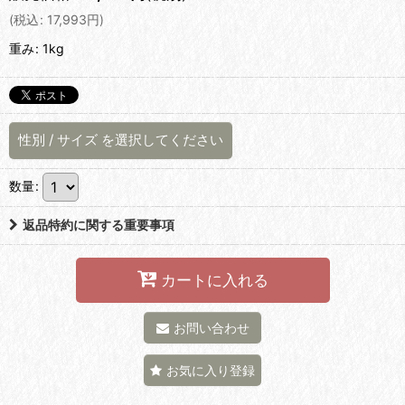
(
税込
:
17,993
円
)
重み
:
1kg
性別
/
サイズ
を選択してください
数量
:
返品特約に関する重要事項
カートに入れる
お問い合わせ
お気に入り登録