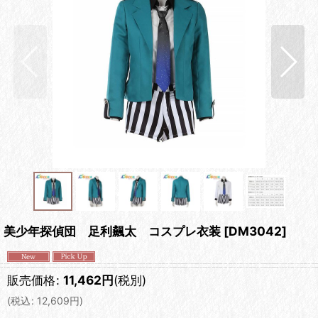
美少年探偵団 足利飆太 コスプレ衣装
[
DM3042
]
販売価格
:
11,462
円
(税別)
(
税込
:
12,609
円
)