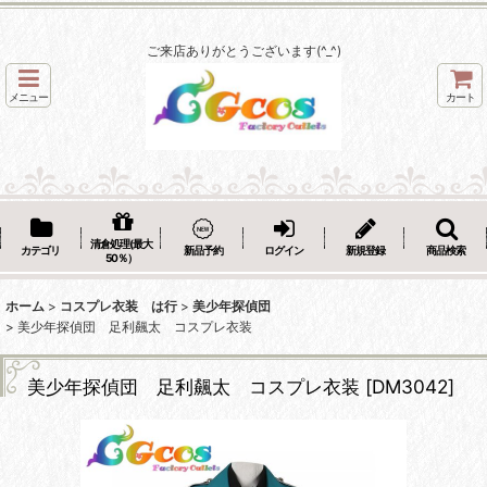
ご来店ありがとうございます(^_^)
メニュー
カート
清倉処理(最大
カテゴリ
新品予約
ログイン
新規登録
商品検索
50％）
ホーム
>
コスプレ衣装 は行
>
美少年探偵団
>
美少年探偵団 足利飆太 コスプレ衣装
美少年探偵団 足利飆太 コスプレ衣装
[
DM3042
]