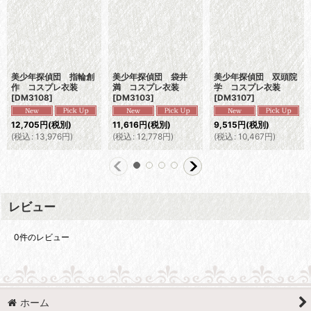
美少年探偵団 指輪創
美少年探偵団 袋井
美少年探偵団 双頭院
作 コスプレ衣装
満 コスプレ衣装
学 コスプレ衣装
[
DM3108
]
[
DM3103
]
[
DM3107
]
12,705
円
(税別)
11,616
円
(税別)
9,515
円
(税別)
(
税込
:
13,976
円
)
(
税込
:
12,778
円
)
(
税込
:
10,467
円
)
レビュー
0
件のレビュー
ホーム