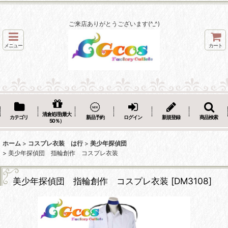
ご来店ありがとうございます(^_^)
メニュー
カート
清倉処理(最大
カテゴリ
新品予約
ログイン
新規登録
商品検索
50％）
ホーム
>
コスプレ衣装 は行
>
美少年探偵団
>
美少年探偵団 指輪創作 コスプレ衣装
美少年探偵団 指輪創作 コスプレ衣装
[
DM3108
]