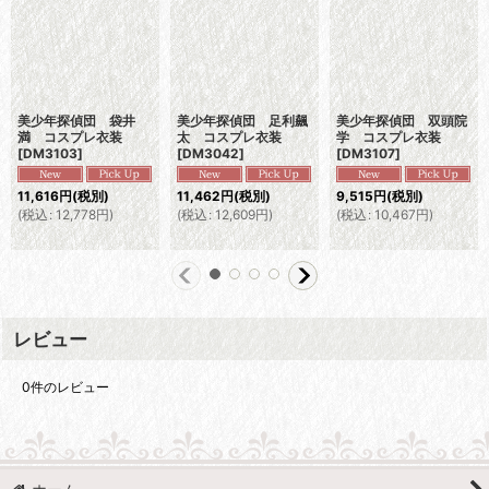
美少年探偵団 袋井
美少年探偵団 足利飆
美少年探偵団 双頭院
満 コスプレ衣装
太 コスプレ衣装
学 コスプレ衣装
[
DM3103
]
[
DM3042
]
[
DM3107
]
11,616
円
(税別)
11,462
円
(税別)
9,515
円
(税別)
(
税込
:
12,778
円
)
(
税込
:
12,609
円
)
(
税込
:
10,467
円
)
レビュー
0
件のレビュー