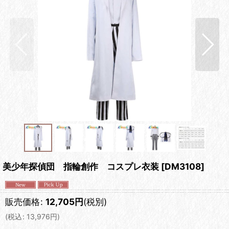
美少年探偵団 指輪創作 コスプレ衣装
[
DM3108
]
販売価格
:
12,705
円
(税別)
(
税込
:
13,976
円
)