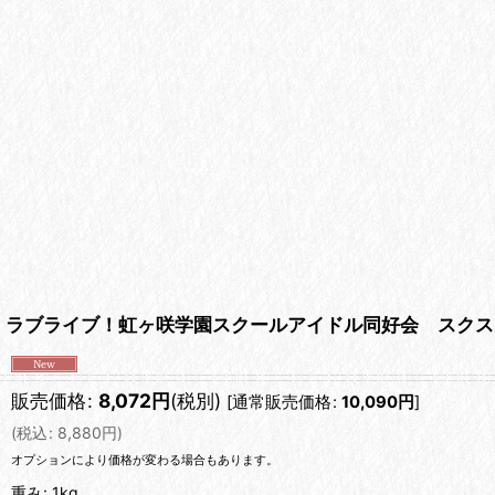
ラブライブ！虹ヶ咲学園スクールアイドル同好会 スクス
販売価格
:
8,072
円
(税別)
[
通常販売価格
:
10,090
円
]
(
税込
:
8,880
円
)
オプションにより価格が変わる場合もあります。
重み
:
1kg