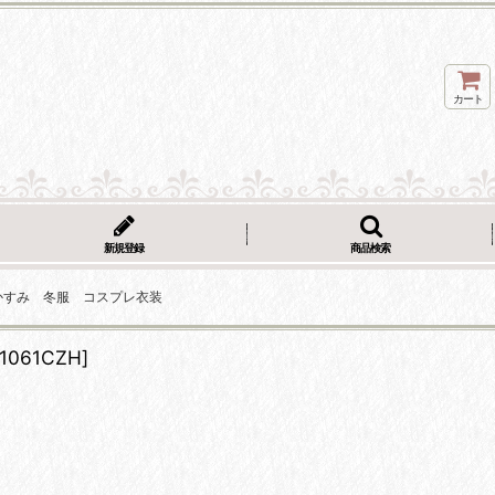
カート
新規登録
商品検索
かすみ 冬服 コスプレ衣装
1061CZH
]