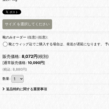
サイズ
を選択してください
靴のみオーダー (任意)
(任意)
:
靴とウィッグ込でご購入する場合は、発送が遅延になります。 
販売価格
:
8,072
円
(税別)
[
通常販売価格
:
10,090
円
]
(
税込
:
8,880
円
)
数量
:
返品特約に関する重要事項