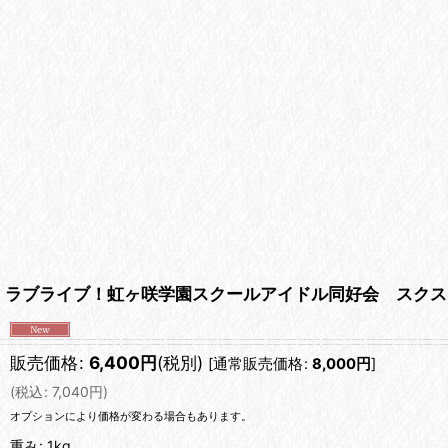
ラブライブ！虹ヶ咲学園スクールアイドル同好会 スクス
販売価格
:
6,400
円
(税別)
[
通常販売価格
:
8,000
円
]
(
税込
:
7,040
円
)
オプションにより価格が変わる場合もあります。
重み
:
1kg