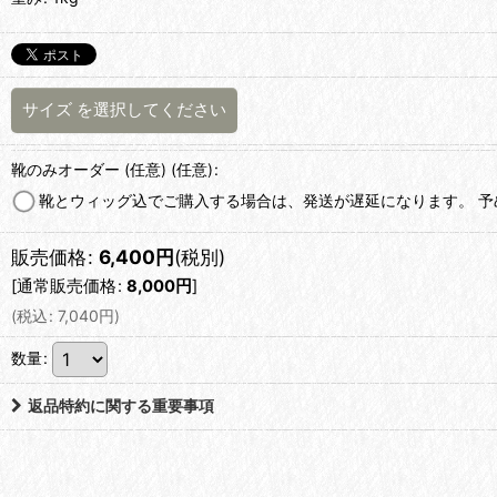
サイズ
を選択してください
靴のみオーダー (任意)
(任意)
:
靴とウィッグ込でご購入する場合は、発送が遅延になります。 
販売価格
:
6,400
円
(税別)
[
通常販売価格
:
8,000
円
]
(
税込
:
7,040
円
)
数量
:
返品特約に関する重要事項