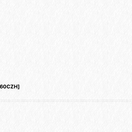
060CZH
]