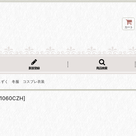
カート
新規登録
商品検索
しずく 冬服 コスプレ衣装
1060CZH
]