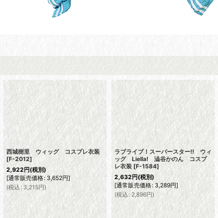
西城樹里 ウィッグ コスプレ衣装
ラブライブ！スーパースター!! ウィ
[
F-2012
]
ッグ Liella! 澁谷かのん コスプ
レ衣装
[
F-1584
]
2,922
円
(税別)
2,632
円
(税別)
[
通常販売価格
:
3,652
円
]
[
通常販売価格
:
3,289
円
]
(
税込
:
3,215
円
)
(
税込
:
2,896
円
)