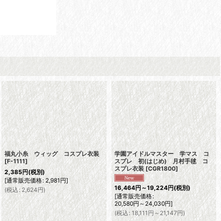
福丸小糸 ウィッグ コスプレ衣装
学園アイドルマスター 学マス コ
[
F-1111
]
スプレ 初(はじめ) 月村手毬 コ
スプレ衣装
[
CGR1800
]
2,385
円
(税別)
[
通常販売価格
:
2,981
円
]
16,464
円
～19,224
円
(税別)
(
税込
:
2,624
円
)
[
通常販売価格
:
20,580
円
～24,030
円
]
(
税込
:
18,111
円
～21,147
円
)