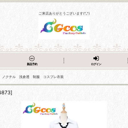
ご来店ありがとうございます(^_^)
新品予約
ログイン
hill ノクチル 浅倉透 制服 コスプレ衣装
G873
]