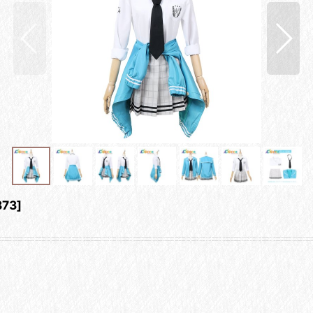
873
]