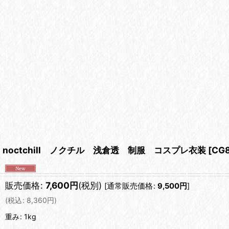
noctchill ノクチル 浅倉透 制服 コスプレ衣装
[
CG
販売価格
:
7,600
円
(税別)
[
通常販売価格
:
9,500
円
]
(
税込
:
8,360
円
)
重み
:
1kg