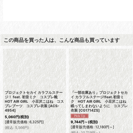
この商品を買った人は、こんな商品も買っています
プロジェクトセカイ カラフルステー
「一部在庫あり」プロジェクトセカ
ジ！ feat. 初音ミク コスプレ靴
イ カラフルステージ!feat.初音ミ
HOT AIR GIRL 小豆沢こはね コス
ク HOT AIR GIRL 小豆沢こはね
プレブーツ コスプレ衣装
[
ACS-
眠ってしまわないように コスプレ
4954
]
衣装
[
CG1714ZS
]
5,060
円
(税別)
[
通常販売価格
:
6,325
円
]
9,744
円
～
(税別)
[
通常販売価格
:
12,180
円
～
]
(
税込
:
5,566
円
)
(
税込
:
10,719
円
～
)