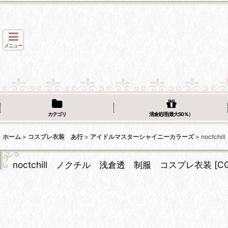
メニュー
カテゴリ
清倉処理(最大50％）
ホーム
>
コスプレ衣装 あ行
>
アイドルマスターシャイニーカラーズ
>
noctc
noctchill ノクチル 浅倉透 制服 コスプレ衣装
[
C