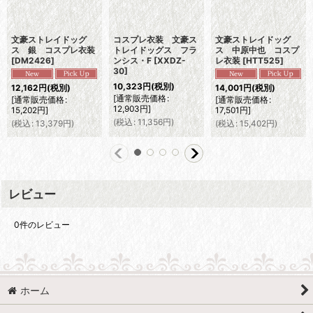
文豪ストレイドッグ
コスプレ衣装 文豪ス
文豪ストレイドッグ
ス 銀 コスプレ衣装
トレイドッグス フラ
ス 中原中也 コスプ
[
DM2426
]
ンシス・F
[
XXDZ-
レ衣装
[
HTT525
]
30
]
10,323
円
(税別)
12,162
円
(税別)
14,001
円
(税別)
[
通常販売価格
:
[
通常販売価格
:
[
通常販売価格
:
12,903
円
]
15,202
円
]
17,501
円
]
(
税込
:
11,356
円
)
(
税込
:
13,379
円
)
(
税込
:
15,402
円
)
レビュー
0
件のレビュー
ホーム