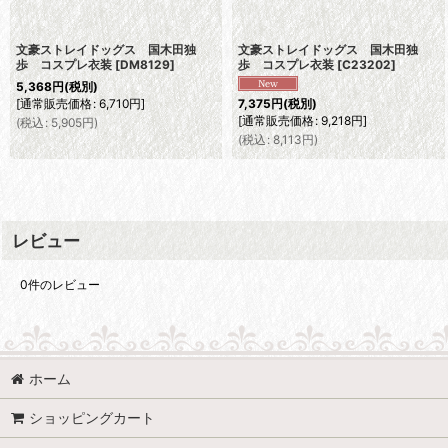
文豪ストレイドッグス 国木田独
文豪ストレイドッグス 国木田独
歩 コスプレ衣装
[
DM8129
]
歩 コスプレ衣装
[
C23202
]
5,368
円
(税別)
[
通常販売価格
:
6,710
円
]
7,375
円
(税別)
[
通常販売価格
:
9,218
円
]
(
税込
:
5,905
円
)
(
税込
:
8,113
円
)
レビュー
0
件のレビュー
ホーム
ショッピングカート