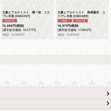
文豪とアルケミスト 檀一雄 コス
文豪とアルケミスト 島崎藤村 コ
プレ衣装
[
DM5297
]
スプレ衣装
[
DM2489
]
13,262
円
(税別)
14,371
円
(税別)
[
通常販売価格
:
16,577
円
]
[
通常販売価格
:
17,963
円
]
(
税込
:
14,589
円
)
(
税込
:
15,809
円
)