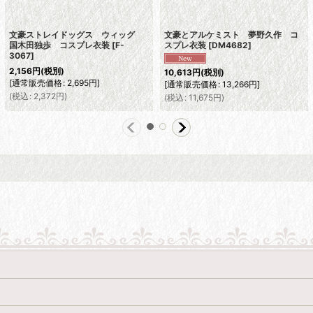
文豪ストレイドッグス ウィッグ
文豪とアルケミスト 夢野久作 コ
国木田独歩 コスプレ衣装
[
F-
スプレ衣装
[
DM4682
]
3067
]
2,156
円
(税別)
10,613
円
(税別)
[
通常販売価格
:
2,695
円
]
[
通常販売価格
:
13,266
円
]
(
税込
:
2,372
円
)
(
税込
:
11,675
円
)