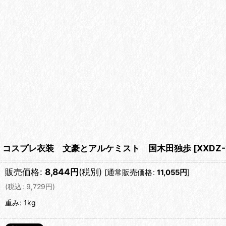
コスプレ衣装 文豪とアルケミスト 国木田独歩
[
XXDZ-
販売価格
:
8,844
円
(税別)
[
通常販売価格
:
11,055
円
]
(
税込
:
9,729
円
)
重み
:
1kg