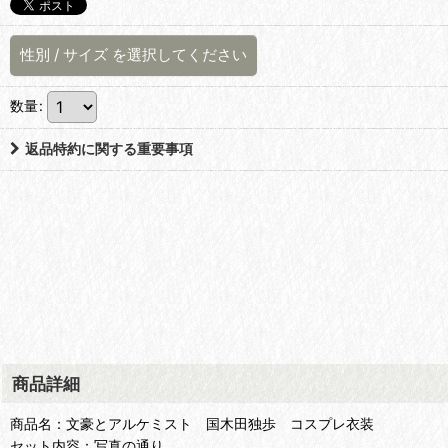
性別
/
サイズ
を選択してください
数量
:
返品特約に関する重要事項
商品詳細
商品名：文豪とアルケミスト 国木田独歩 コスプレ衣装
セット内容：写真の通り