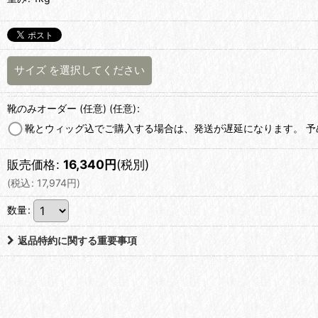
サイズ
を選択してください
靴のみオーダー (任意)
(任意)
:
靴とウィッグ込でご購入する場合は、発送が遅延になります。 
販売価格
:
16,340
円
(税別)
(
税込
:
17,974
円
)
数量
:
返品特約に関する重要事項