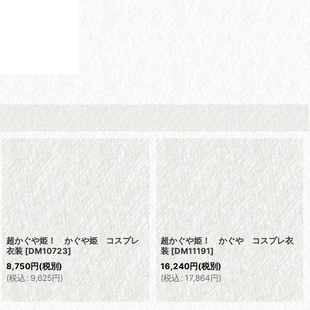
超かぐや姫！ かぐや姫 コスプレ
超かぐや姫！ かぐや コスプレ衣
衣装
[
DM10723
]
装
[
DM11191
]
8,750
円
(税別)
16,240
円
(税別)
(
税込
:
9,625
円
)
(
税込
:
17,864
円
)