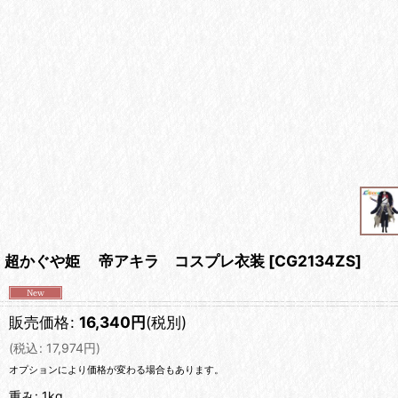
超かぐや姫 帝アキラ コスプレ衣装
[
CG2134ZS
]
販売価格
:
16,340
円
(税別)
(
税込
:
17,974
円
)
オプションにより価格が変わる場合もあります。
重み
:
1kg