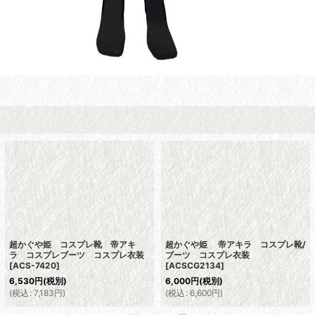
超かぐや姫 コスプレ靴 帝アキ
超かぐや姫 帝アキラ コスプレ靴/
ラ コスプレブーツ コスプレ衣装
ブーツ コスプレ衣装
[
ACS-7420
]
[
ACSCG2134
]
6,530
円
(税別)
6,000
円
(税別)
(
税込
:
7,183
円
)
(
税込
:
6,600
円
)