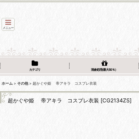
メニュー
カテゴリ
清倉処理(最大50％）
ホーム
>
その他
>
超かぐや姫 帝アキラ コスプレ衣装
超かぐや姫 帝アキラ コスプレ衣装
[
CG2134ZS
]