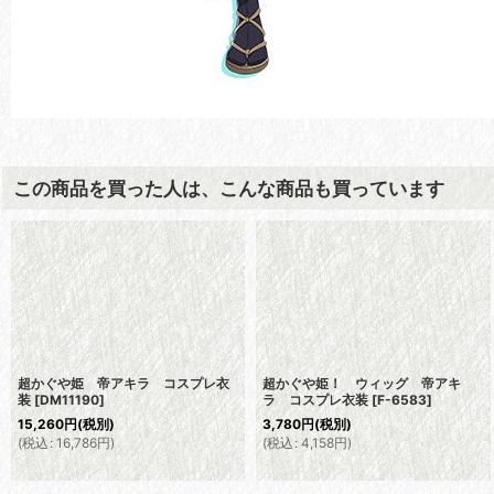
この商品を買った人は、こんな商品も買っています
超かぐや姫 帝アキラ コスプレ衣
超かぐや姫！ ウィッグ 帝アキ
装
[
DM11190
]
ラ コスプレ衣装
[
F-6583
]
15,260
円
(税別)
3,780
円
(税別)
(
税込
:
16,786
円
)
(
税込
:
4,158
円
)