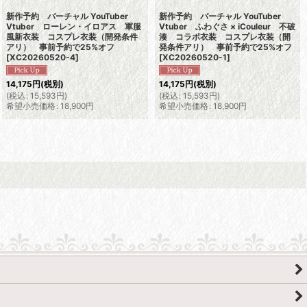
新作予約 バーチャル YouTuber
新作予約 バーチャル YouTuber
Vtuber ローレン・イロアス 軍服
Vtuber ふわぐさ × iCouleur 不破
風新衣装 コスプレ衣装（開発条件
湊 コラボ衣装 コスプレ衣装（開
アリ） 事前予約で25%オフ
発条件アリ） 事前予約で25%オフ
[
XC20260520-4
]
[
XC20260520-1
]
14,175
円
(税別)
14,175
円
(税別)
(
税込
:
15,593
円
)
(
税込
:
15,593
円
)
希望小売価格
:
18,900
円
希望小売価格
:
18,900
円