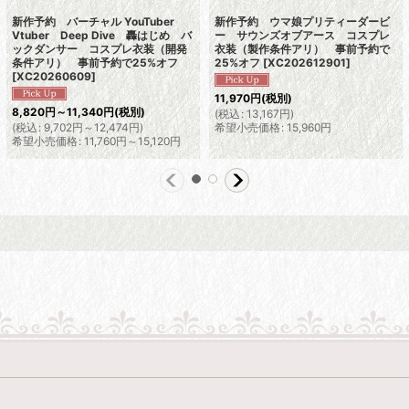
新作予約 バーチャル YouTuber
新作予約 ウマ娘プリティーダービ
Vtuber Deep Dive 轟はじめ バ
ー サウンズオブアース コスプレ
ックダンサー コスプレ衣装（開発
衣装（製作条件アリ） 事前予約で
条件アリ） 事前予約で25%オフ
25%オフ
[
XC202612901
]
[
XC20260609
]
11,970
円
(税別)
8,820
円
～11,340
円
(税別)
(
税込
:
13,167
円
)
(
税込
:
9,702
円
～12,474
円
)
希望小売価格
:
15,960
円
希望小売価格
:
11,760
円
～15,120
円