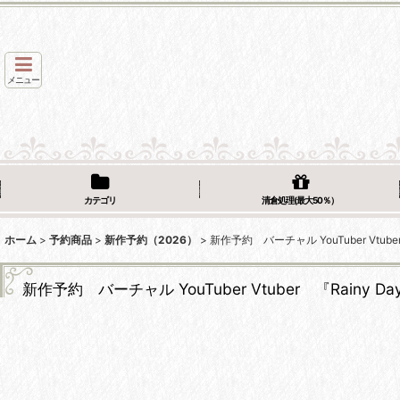
メニュー
カテゴリ
清倉処理(最大50％）
ホーム
>
予約商品
>
新作予約（2026）
>
新作予約 バーチャル YouTuber Vtu
新作予約 バーチャル YouTuber Vtuber 『Rain