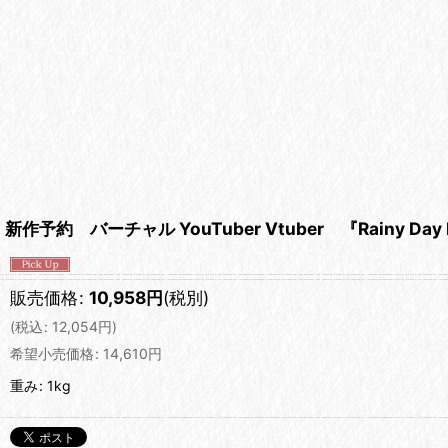
新作予約 バーチャル YouTuber Vtuber 『Rainy
販売価格
:
10,958
円
(税別)
(
税込
:
12,054
円
)
希望小売価格
:
14,610
円
重み
:
1kg