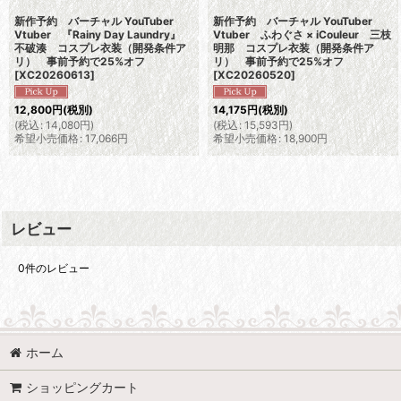
新作予約 バーチャル YouTuber
新作予約 バーチャル YouTuber
Vtuber 『Rainy Day Laundry』
Vtuber ふわぐさ × iCouleur 三枝
不破湊 コスプレ衣装（開発条件ア
明那 コスプレ衣装（開発条件ア
リ） 事前予約で25%オフ
リ） 事前予約で25%オフ
[
XC20260613
]
[
XC20260520
]
12,800
円
(税別)
14,175
円
(税別)
(
税込
:
14,080
円
)
(
税込
:
15,593
円
)
希望小売価格
:
17,066
円
希望小売価格
:
18,900
円
レビュー
0
件のレビュー
ホーム
ショッピングカート