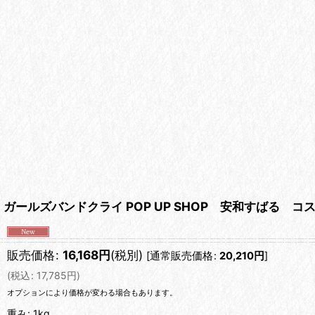
ガールズバンドクライ POP UP SHOP 安和すばる コ
販売価格
:
16,168
円
(税別)
[
通常販売価格
:
20,210
円
]
(
税込
:
17,785
円
)
オプションにより価格が変わる場合もあります。
重み
:
1kg