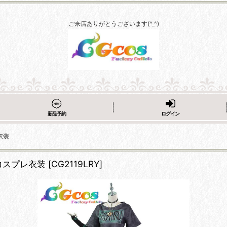
ご来店ありがとうございます(^_^)
新品予約
ログイン
衣装
 コスプレ衣装
[
CG2119LRY
]