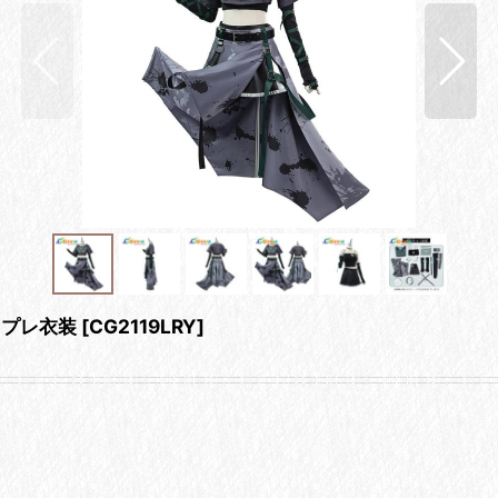
スプレ衣装
[
CG2119LRY
]