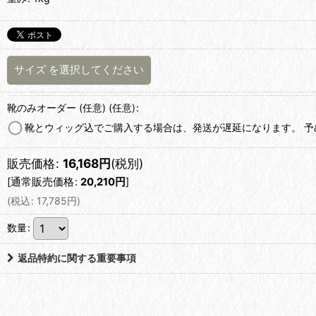
サイズ
を選択してください
靴のみオーダー (任意)
(任意)
:
靴とウィッグ込でご購入する場合は、発送が遅延になります。 
販売価格
:
16,168
円
(税別)
[
通常販売価格
:
20,210
円
]
(
税込
:
17,785
円
)
数量
:
返品特約に関する重要事項