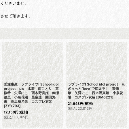
せくださいませ。
りさせて頂きます。
受注生産 ラブライブ! School idol
ラブライブ! School idol project も
project μ's 水着 南ことり 東
ぎゅっと“love”で接近中！ 東條
條希 矢澤にこ 西木野真姫 絢瀬
希 矢澤にこ 西木野真姫 小泉花
絵里 小泉花陽 星空凛 園田海
陽 コスプレ衣装
[
DM6221
]
未 高坂穂乃果 コスプレ衣装
21,648
円
(税別)
[
ZYY793
]
(
税込
:
23,813
円
)
12,150
円
(税別)
(
税込
:
13,365
円
)