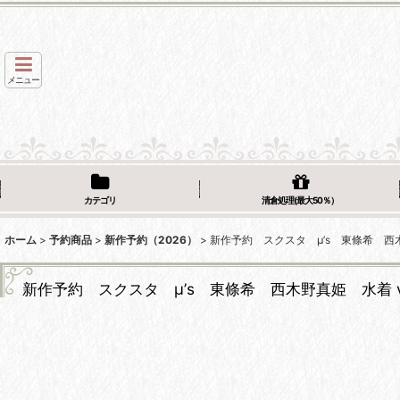
メニュー
カテゴリ
清倉処理(最大50％）
ホーム
>
予約商品
>
新作予約（2026）
>
新作予約 スクスタ μ’s 東條希 西
新作予約 スクスタ μ’s 東條希 西木野真姫 水着 