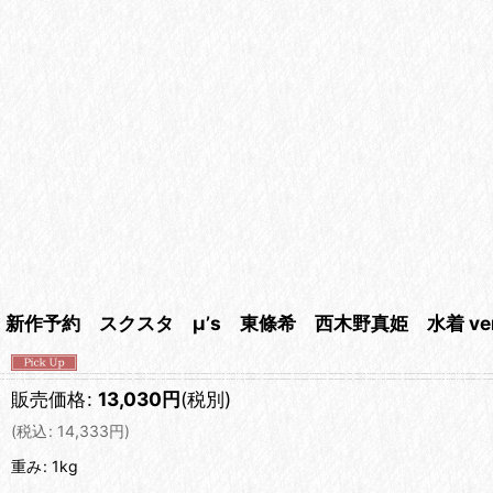
新作予約 スクスタ μ’s 東條希 西木野真姫 水着 v
販売価格
:
13,030
円
(税別)
(
税込
:
14,333
円
)
重み
:
1kg