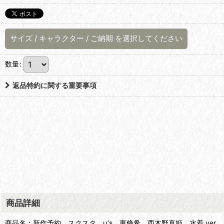
サイズ
/
キャラクター
/
ご納期
を選択してください
数量
:
返品特約に関する重要事項
商品詳細
商品名：新作予約 スクスタ μ’s 東條希 西木野真姫 水着 ver