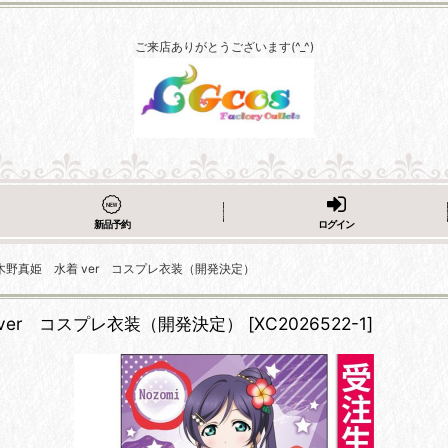
ご来店ありがとうございます(^_^)
新品予約
ログイン
木野真姫 水着 ver コスプレ衣装（開発決定）
ver コスプレ衣装（開発決定）
[
XC2026522-1
]