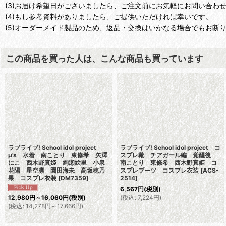
(3)お届け希望日がございましたら、ご注文前にお気軽にお問い合わ
(4)もし参考資料がありましたら、ご提供いただければ幸いです。
(5)オーダーメイド製品のため、返品・交換はいかなる場合でもお断
この商品を買った人は、こんな商品も買っています
ラブライブ! School idol project
ラブライブ! School idol project コ
μ's 水着 南ことり 東條希 矢澤
スプレ靴 チアガール編 覚醒後
にこ 西木野真姫 絢瀬絵里 小泉
南ことり 東條希 西木野真姫 コ
花陽 星空凛 園田海未 高坂穂乃
スプレブーツ コスプレ衣装
[
ACS-
果 コスプレ衣装
[
DM7359
]
2514
]
6,567
円
(税別)
(
税込
:
7,224
円
)
12,980
円
～16,060
円
(税別)
(
税込
:
14,278
円
～17,666
円
)