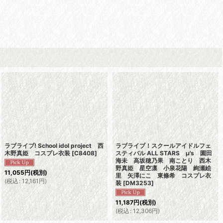
ラブライブ! School idol project 西
ラブライブ！スクールアイドルフェ
木野真姫 コスプレ衣装
[
C8408
]
スティバル ALL STARS μ's 園田
海未 高坂穂乃果 南ことり 西木
野真姫 星空凛 小泉花陽 絢瀬絵
11,055
円
(税別)
里 矢澤にこ 東條希 コスプレ衣
(
税込
:
12,161
円
)
装
[
DM3253
]
11,187
円
(税別)
(
税込
:
12,306
円
)