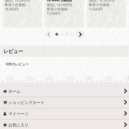
(
税込
:
15,593
円
)
(
税込
:
14,553
円
)
希望小売価格
:
(
税込
:
14,080
円
)
希望小売価格
:
18,900
円
希望小売価格
:
17,640
円
17,066
円
レビュー
0
件のレビュー
ホーム
ショッピングカート
マイページ
お気に入り