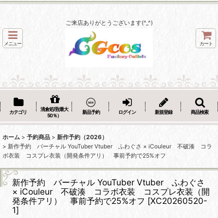
ご来店ありがとうございます(^_^)
メニュー
カート
清倉処理(最大
カテゴリ
新品予約
ログイン
新規登録
商品検索
50％）
ホーム
>
予約商品
>
新作予約（2026）
>
新作予約 バーチャル YouTuber Vtuber ふわぐさ × iCouleur 不破湊 コラ
ボ衣装 コスプレ衣装（開発条件アリ） 事前予約で25%オフ
新作予約 バーチャル YouTuber Vtuber ふわぐさ
× iCouleur 不破湊 コラボ衣装 コスプレ衣装（開
発条件アリ） 事前予約で25%オフ
[
XC20260520-
1
]