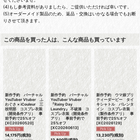
(4)もし参考資料がありましたら、ご提供いただければ幸いです。
(5)オーダーメイド製品のため、返品・交換はいかなる場合でもお断
りさせて頂きます。
この商品を買った人は、こんな商品も買っています
新作予約 バーチャル
新作予約 バーチャル
新作予約 ウマ娘プリ
YouTuber Vtuber ふ
YouTuber Vtuber
ティーダービー タイ
わぐさ × iCouleur 三
『Rainy Day
キシャトル バレンタ
枝明那 コスプレ衣装
Laundry』 不破湊 コ
イン コスプレ衣装
（開発条件アリ） 事
スプレ衣装（開発条件
（製作条件アリ） 事
前予約で25%オフ
アリ） 事前予約で
前予約で25%オフ
[
XC20260520
]
25%オフ
[
XC2026129
]
[
XC20260613
]
14,175
円
(税別)
13,230
円
(税別)
12,800
円
(税別)