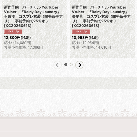
新作予約 バーチャル YouTuber
新作予約 バーチャル YouTuber
Vtuber 『Rainy Day Laundry』
Vtuber 『Rainy Day Laundry』
不破湊 コスプレ衣装（開発条件ア
長尾景 コスプレ衣装（開発条件ア
リ） 事前予約で25%オフ
リ） 事前予約で25%オフ
[
XC20260613
]
[
XC20260618
]
12,800
円
(税別)
10,958
円
(税別)
(
税込
:
14,080
円
)
(
税込
:
12,054
円
)
希望小売価格
:
17,066
円
希望小売価格
:
14,610
円