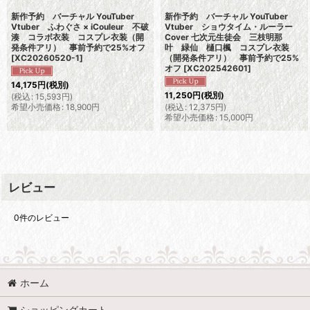
新作予約 バーチャル YouTuber
新作予約 バーチャル YouTuber
Vtuber ふわぐさ × iCouleur 不破
Vtuber ショウタイム・ルーラー
湊 コラボ衣装 コスプレ衣装（開
Cover 七次元生徒会 三枝明那
発条件アリ） 事前予約で25%オフ
叶 緑仙 樋口楓 コスプレ衣装
[
XC20260520-1
]
（開発条件アリ） 事前予約で25%
オフ
[
XC202542601
]
14,175
円
(税別)
11,250
円
(税別)
(
税込
:
15,593
円
)
希望小売価格
:
18,900
円
(
税込
:
12,375
円
)
希望小売価格
:
15,000
円
レビュー
0
件のレビュー
ホーム
ショッピングカート