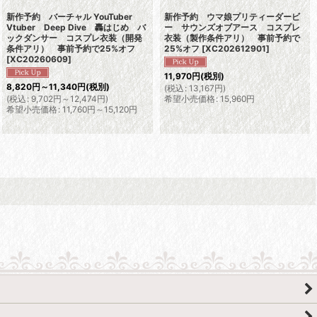
新作予約 バーチャル YouTuber
新作予約 ウマ娘プリティーダービ
Vtuber Deep Dive 轟はじめ バ
ー サウンズオブアース コスプレ
ックダンサー コスプレ衣装（開発
衣装（製作条件アリ） 事前予約で
条件アリ） 事前予約で25%オフ
25%オフ
[
XC202612901
]
[
XC20260609
]
11,970
円
(税別)
8,820
円
～11,340
円
(税別)
(
税込
:
13,167
円
)
(
税込
:
9,702
円
～12,474
円
)
希望小売価格
:
15,960
円
希望小売価格
:
11,760
円
～15,120
円