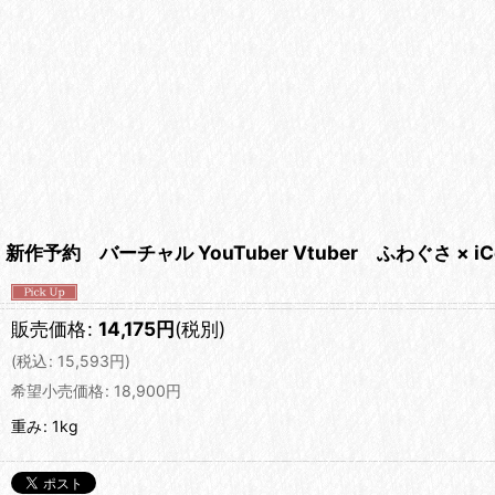
新作予約 バーチャル YouTuber Vtuber ふわぐさ 
販売価格
:
14,175
円
(税別)
(
税込
:
15,593
円
)
希望小売価格
:
18,900
円
重み
:
1kg