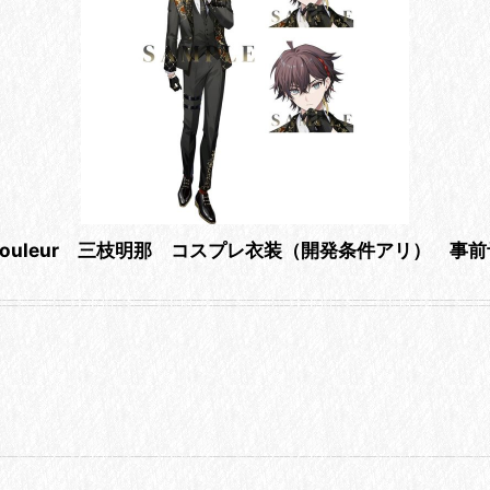
× iCouleur 三枝明那 コスプレ衣装（開発条件アリ） 事