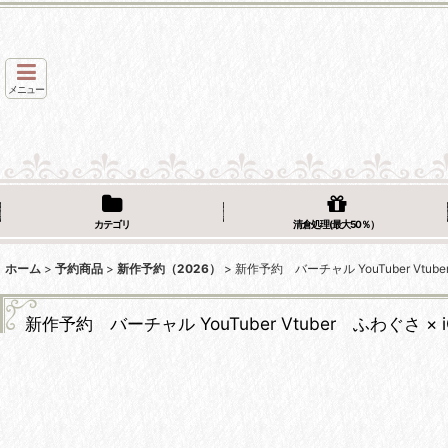
メニュー
カテゴリ
清倉処理(最大50％）
ホーム
>
予約商品
>
新作予約（2026）
>
新作予約 バーチャル YouTuber Vt
新作予約 バーチャル YouTuber Vtuber ふわぐさ