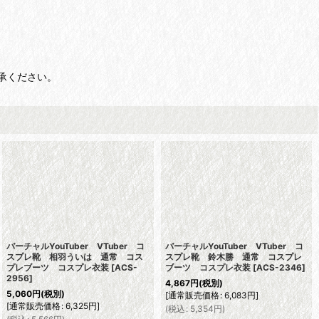
承ください。
バーチャルYouTuber VTuber コ
バーチャルYouTuber VTuber コ
スプレ靴 相羽ういは 通常 コス
スプレ靴 鈴木勝 通常 コスプレ
プレブーツ コスプレ衣装
[
ACS-
ブーツ コスプレ衣装
[
ACS-2346
]
2956
]
4,867
円
(税別)
5,060
円
(税別)
[
通常販売価格
:
6,083
円
]
[
通常販売価格
:
6,325
円
]
(
税込
:
5,354
円
)