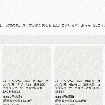
上、実際の色と見え方が多少異なる場合がございます。あらかじめご了
バーチャルYouTuber VTuber コ
バーチャルYouTuber Vtuber コ
スプレ靴 アザ Aza 通常衣装
スプレ靴 橘ひなの 通常衣装 コ
コスプレブーツ コスプレ衣装
スプレブーツ コスプレ衣装
[
ACS-
[
ACS-1882
]
3855
]
4,480
円
(税別)
4,867
円
(税別)
[
通常販売価格
:
5,599
円
]
[
通常販売価格
:
6,083
円
]