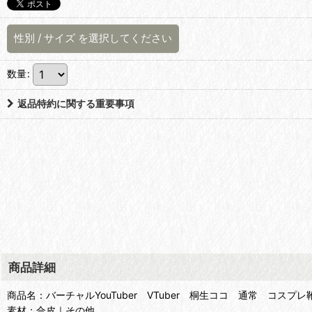
性別
/
サイズ
を選択してください
数量
:
返品特約に関する重要事項
商品詳細
商品名：バーチャルYouTuber VTuber 桐生ココ 通常 コスプ
素材：合皮｜その他