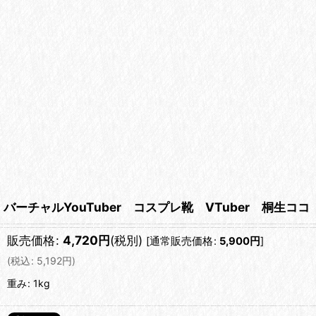
バーチャルYouTuber コスプレ靴 VTuber 桐生
販売価格
:
4,720
円
(税別)
[
通常販売価格
:
5,900
円
]
(
税込
:
5,192
円
)
重み
:
1kg