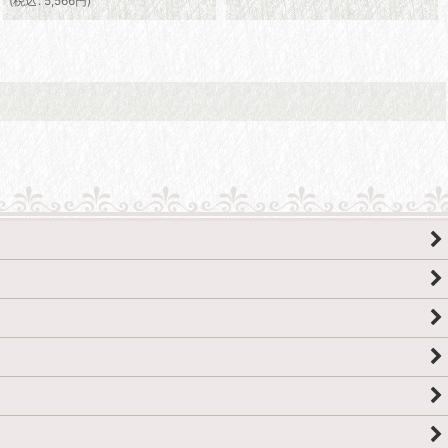
(
税込
:
5,566
円
)