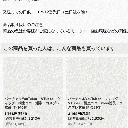
発送までの日数 ：10〜12営業日（土日祝を除く）
商品取り扱いのご注意：
商品の色はお客様がご覧になっているモニター・画面環境などの関係
この商品を買った人は、こんな商品も買っています
バーチャルYouTuber VTuber ウ
バーチャルYouTuber ウィッグ
ィッグ 桐生ココ 通常 コスプレ
VTuber 桐生ココ kson総長 コ
衣装
[
F-1468
]
スプレ衣装
[
F-5895
]
1,768
円
(税別)
3,144
円
(税別)
[
通常販売価格
:
2,210
円
]
[
通常販売価格
:
3,930
円
]
(
税込
:
1,945
円
)
(
税込
:
3,459
円
)