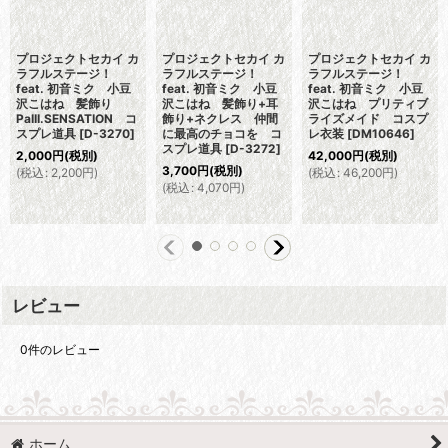
プロジェクトセカイ カ
プロジェクトセカイ カ
プロジェクトセカイ カ
ラフルステージ！
ラフルステージ！
ラフルステージ！
feat. 初音ミク 小豆
feat. 初音ミク 小豆
feat. 初音ミク 小豆
沢こはね 髪飾り
沢こはね 髪飾り+耳
沢こはね プリティブ
PaIII.SENSATION コ
飾り+ネクレス 仲間
ライズメイド コスプ
スプレ道具
[
D-3270
]
に最高のチョコを コ
レ衣装
[
DM10646
]
スプレ道具
[
D-3272
]
2,000
円
(税別)
42,000
円
(税別)
3,700
円
(税別)
(
税込
:
2,200
円
)
(
税込
:
46,200
円
)
(
税込
:
4,070
円
)
レビュー
0
件のレビュー
ホーム