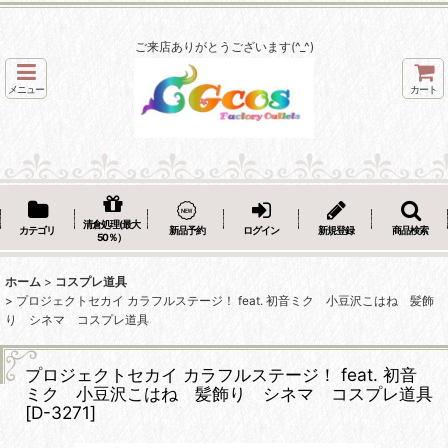
ご来店ありがとうございます(^_^)
メニュー
カート
清倉処理(最大
カテゴリ
新品予約
ログイン
新規登録
商品検索
50％）
ホーム
>
コスプレ道具
>
プロジェクトセカイ カラフルステージ！ feat. 初音ミク 小豆沢こはね 髪飾
り シネマ コスプレ道具
プロジェクトセカイ カラフルステージ！ feat. 初音
ミク 小豆沢こはね 髪飾り シネマ コスプレ道具
[
D-3271
]