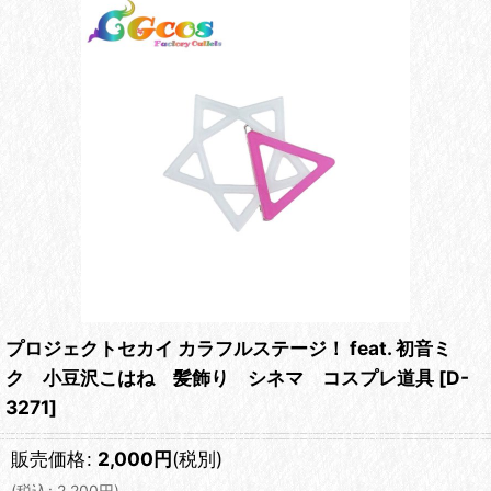
プロジェクトセカイ カラフルステージ！ feat. 初音ミ
ク 小豆沢こはね 髪飾り シネマ コスプレ道具
[
D-
3271
]
販売価格
:
2,000
円
(税別)
(
税込
:
2,200
円
)