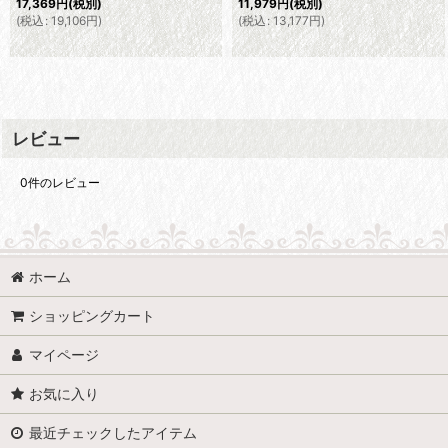
17,369
円
(税別)
11,979
円
(税別)
(
税込
:
19,106
円
)
(
税込
:
13,177
円
)
レビュー
0
件のレビュー
ホーム
ショッピングカート
マイページ
お気に入り
最近チェックしたアイテム