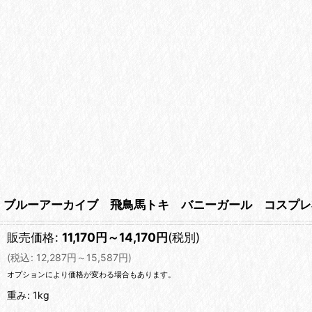
ブルーアーカイブ 飛鳥馬トキ バニーガール コスプレ
販売価格
:
11,170
円
～14,170
円
(税別)
(
税込
:
12,287
円
～15,587
円
)
オプションにより価格が変わる場合もあります。
重み
:
1kg