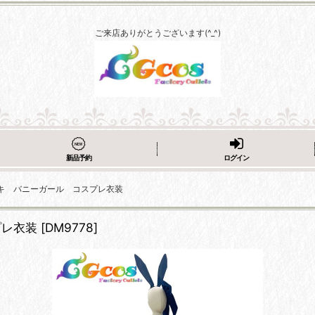
ご来店ありがとうございます(^_^)
新品予約
ログイン
キ バニーガール コスプレ衣装
プレ衣装
[
DM9778
]