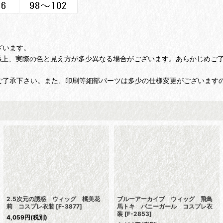
ざいます。
上、実際の色と見え方が多少異なる場合がございます。あらかじめご
ご了承下さい。また、印刷等細部パーツは多少の仕様変更がございます
2.5次元の誘惑 ウィッグ 橘美花
ブルーアーカイブ ウィッグ 飛鳥
莉 コスプレ衣装
[
F-3877
]
馬トキ バニーガール コスプレ衣
装
[
F-2853
]
4,059
円
(税別)