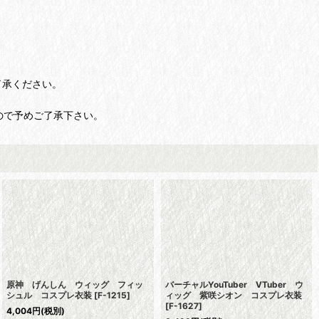
了承ください。
ので予めご了承下さい。
原神 げんしん ウィッグ フィッ
バーチャルYouTuber VTuber ウ
シュル コスプレ衣装
[
F-1215
]
ィッグ 紫咲シオン コスプレ衣装
[
F-1627
]
4,004
円
(税別)