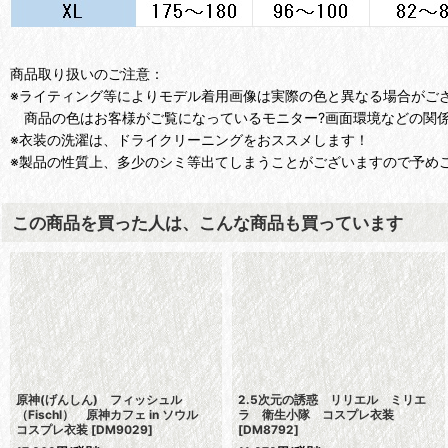
商品取り扱いのご注意：
※ライティング等によりモデル着用画像は実際の色と異なる場合がご
商品の色はお客様がご覧になっているモニター?画面環境などの関係
※衣装の洗濯は、ドライクリーニングをおススメします！
※製品の性質上、多少のシミ等出てしまうことがございますので予め
この商品を買った人は、こんな商品も買っています
原神(げんしん) フィッシュル
2.5次元の誘惑 リリエル ミリエ
（Fischl） 原神カフェ in ソウル
ラ 衛生小隊 コスプレ衣装
コスプレ衣装
[
DM9029
]
[
DM8792
]