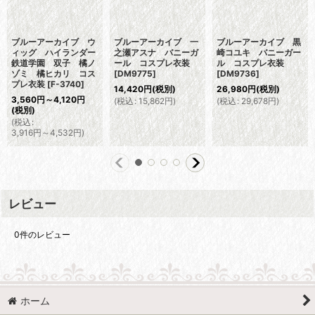
ブルーアーカイブ ウ
ブルーアーカイブ 一
ブルーアーカイブ 黒
ィッグ ハイランダー
之瀬アスナ バニーガ
崎コユキ バニーガー
鉄道学園 双子 橘ノ
ール コスプレ衣装
ル コスプレ衣装
ゾミ 橘ヒカリ コス
[
DM9775
]
[
DM9736
]
プレ衣装
[
F-3740
]
14,420
円
(税別)
26,980
円
(税別)
3,560
円
～4,120
円
(
税込
:
15,862
円
)
(
税込
:
29,678
円
)
(税別)
(
税込
:
3,916
円
～4,532
円
)
レビュー
0
件のレビュー
ホーム