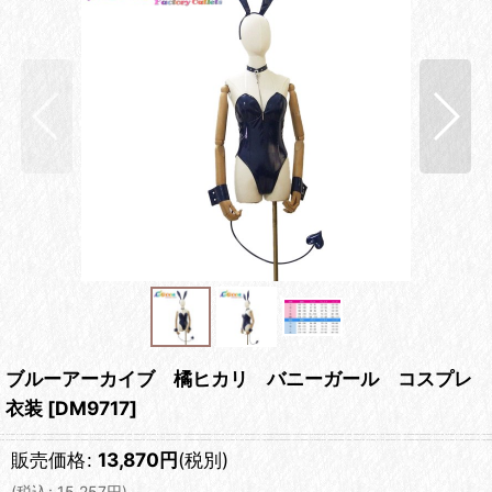
ブルーアーカイブ 橘ヒカリ バニーガール コスプレ
衣装
[
DM9717
]
販売価格
:
13,870
円
(税別)
(
税込
:
15,257
円
)