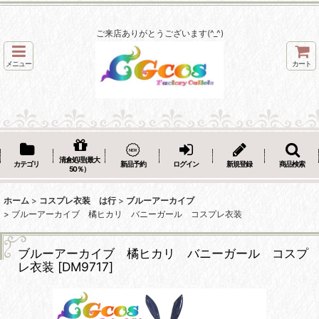
ご来店ありがとうございます(^_^)
メニュー
カート
清倉処理(最大
カテゴリ
新品予約
ログイン
新規登録
商品検索
50％）
ホーム
>
コスプレ衣装 は行
>
ブルーアーカイブ
>
ブルーアーカイブ 橘ヒカリ バニーガール コスプレ衣装
ブルーアーカイブ 橘ヒカリ バニーガール コスプ
レ衣装
[
DM9717
]