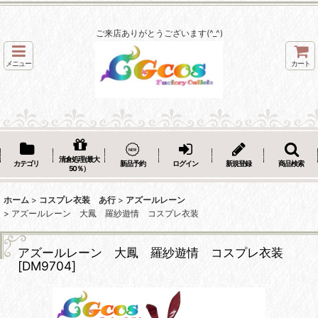
ご来店ありがとうございます(^_^)
メニュー
カート
清倉処理(最大
カテゴリ
新品予約
ログイン
新規登録
商品検索
50％）
ホーム
>
コスプレ衣装 あ行
>
アズールレーン
>
アズールレーン 大鳳 羅紗遊情 コスプレ衣装
アズールレーン 大鳳 羅紗遊情 コスプレ衣装
[
DM9704
]