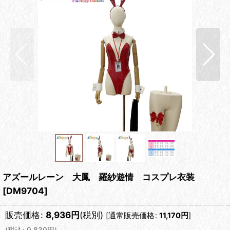
アズールレーン 大鳳 羅紗遊情 コスプレ衣装
[
DM9704
]
販売価格
:
8,936
円
(税別)
[
通常販売価格
:
11,170
円
]
(
税込
:
9,830
円
)