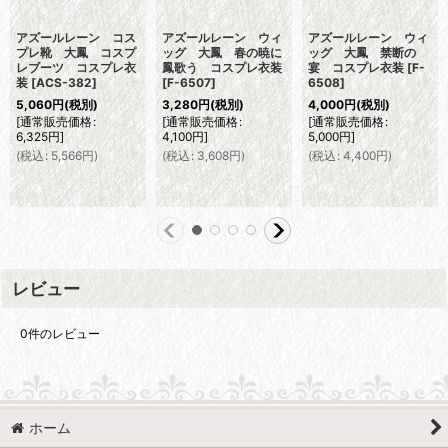
アズールレーン コス
アズールレーン ウィ
アズールレーン ウィ
プレ靴 大鳳 コスプ
ッグ 大鳳 春の暁に
ッグ 大鳳 禁断の
レブーツ コスプレ衣
鳳歌う コスプレ衣装
宴 コスプレ衣装
[
F-
装
[
ACS-382
]
[
F-6507
]
6508
]
5,060
円
(税別)
3,280
円
(税別)
4,000
円
(税別)
[
通常販売価格
:
[
通常販売価格
:
[
通常販売価格
:
6,325
円
]
4,100
円
]
5,000
円
]
(
税込
:
5,566
円
)
(
税込
:
3,608
円
)
(
税込
:
4,400
円
)
レビュー
0
件のレビュー
ホーム