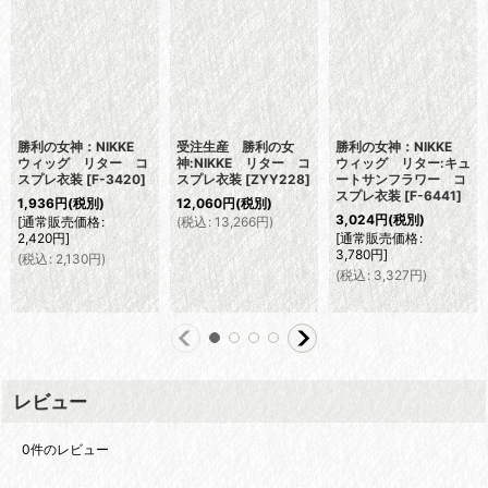
勝利の女神：NIKKE
受注生産 勝利の女
勝利の女神：NIKKE
ウィッグ リター コ
神:NIKKE リター コ
ウィッグ リター:キュ
スプレ衣装
[
F-3420
]
スプレ衣装
[
ZYY228
]
ートサンフラワー コ
スプレ衣装
[
F-6441
]
1,936
円
(税別)
12,060
円
(税別)
3,024
円
(税別)
[
通常販売価格
:
(
税込
:
13,266
円
)
2,420
円
]
[
通常販売価格
:
3,780
円
]
(
税込
:
2,130
円
)
(
税込
:
3,327
円
)
レビュー
0
件のレビュー