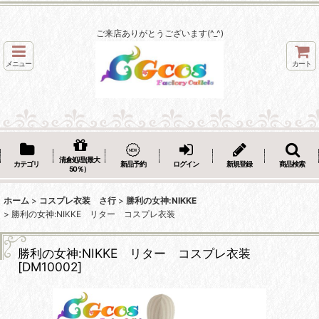
ご来店ありがとうございます(^_^)
メニュー
カート
清倉処理(最大
カテゴリ
新品予約
ログイン
新規登録
商品検索
50％）
ホーム
>
コスプレ衣装 さ行
>
勝利の女神:NIKKE
>
勝利の女神:NIKKE リター コスプレ衣装
勝利の女神:NIKKE リター コスプレ衣装
[
DM10002
]