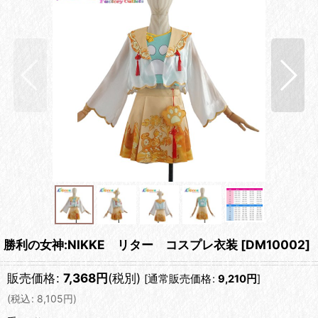
勝利の女神:NIKKE リター コスプレ衣装
[
DM10002
]
販売価格
:
7,368
円
(税別)
[
通常販売価格
:
9,210
円
]
(
税込
:
8,105
円
)