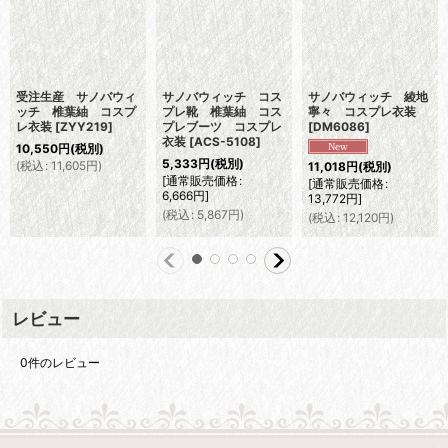
受注生産 サノバウィ
サノバウィッチ コス
サノバウィッチ 綾地
ッチ 椎葉紬 コスプ
プレ靴 椎葉紬 コス
寧々 コスプレ衣装
レ衣装
[
ZYY219
]
プレブーツ コスプレ
[
DM6086
]
衣装
[
ACS-5108
]
10,550
円
(税別)
5,333
円
(税別)
(
税込
:
11,605
円
)
11,018
円
(税別)
[
通常販売価格
:
[
通常販売価格
:
6,666
円
]
13,772
円
]
(
税込
:
5,867
円
)
(
税込
:
12,120
円
)
レビュー
0
件のレビュー