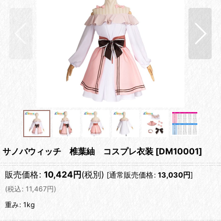
サノバウィッチ 椎葉紬 コスプレ衣装
[
DM10001
]
販売価格
:
10,424
円
(税別)
[
通常販売価格
:
13,030
円
]
(
税込
:
11,467
円
)
重み
:
1kg