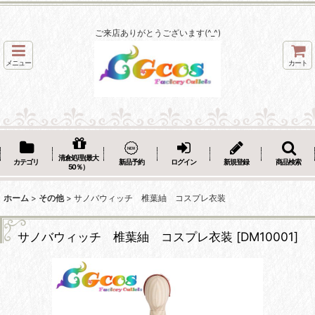
ご来店ありがとうございます(^_^)
メニュー
カート
清倉処理(最大
カテゴリ
新品予約
ログイン
新規登録
商品検索
50％）
ホーム
>
その他
>
サノバウィッチ 椎葉紬 コスプレ衣装
サノバウィッチ 椎葉紬 コスプレ衣装
[
DM10001
]