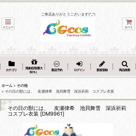
ご来店ありがとうございます(^_^)
メニュー
カート
清倉処理(最大
カテゴリ
新品予約
ログイン
新規登録
商品検索
50％）
ホーム
>
その他
>
その日の獣には、 友瀬律希 池貝舞雪 深浜祈莉 コスプレ衣装
その日の獣には、 友瀬律希 池貝舞雪 深浜祈莉
コスプレ衣装
[
DM9961
]