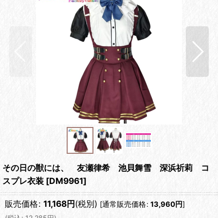
その日の獣には、 友瀬律希 池貝舞雪 深浜祈莉 コ
スプレ衣装
[
DM9961
]
販売価格
:
11,168
円
(税別)
[
通常販売価格
:
13,960
円
]
(
税込
:
12,285
円
)