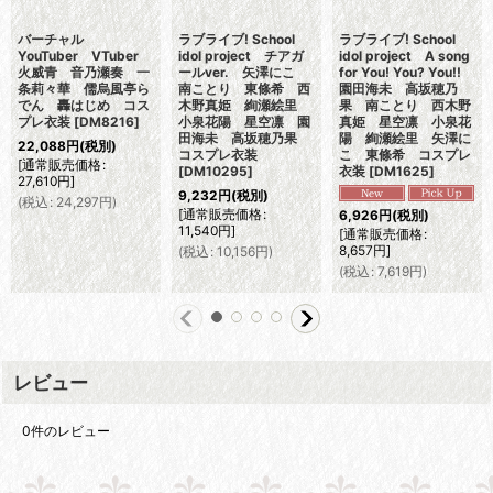
バーチャル
ラブライブ! School
ラブライブ! School
YouTuber VTuber
idol project チアガ
idol project A song
火威青 音乃瀬奏 一
ールver. 矢澤にこ
for You! You? You!!
条莉々華 儒烏風亭ら
南ことり 東條希 西
園田海未 高坂穂乃
でん 轟はじめ コス
木野真姫 絢瀬絵里
果 南ことり 西木野
プレ衣装
[
DM8216
]
小泉花陽 星空凛 園
真姫 星空凛 小泉花
田海未 高坂穂乃果
陽 絢瀬絵里 矢澤に
22,088
円
(税別)
コスプレ衣装
こ 東條希 コスプレ
[
通常販売価格
:
[
DM10295
]
衣装
[
DM1625
]
27,610
円
]
9,232
円
(税別)
(
税込
:
24,297
円
)
[
通常販売価格
:
6,926
円
(税別)
11,540
円
]
[
通常販売価格
:
8,657
円
]
(
税込
:
10,156
円
)
(
税込
:
7,619
円
)
レビュー
0
件のレビュー