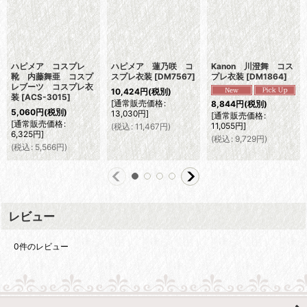
ハピメア コスプレ
ハピメア 蓮乃咲 コ
Kanon 川澄舞 コス
靴 内藤舞亜 コスプ
スプレ衣装
[
DM7567
]
プレ衣装
[
DM1864
]
レブーツ コスプレ衣
10,424
円
(税別)
装
[
ACS-3015
]
[
通常販売価格
:
8,844
円
(税別)
5,060
円
(税別)
13,030
円
]
[
通常販売価格
:
[
通常販売価格
:
11,055
円
]
(
税込
:
11,467
円
)
6,325
円
]
(
税込
:
9,729
円
)
(
税込
:
5,566
円
)
レビュー
0
件のレビュー