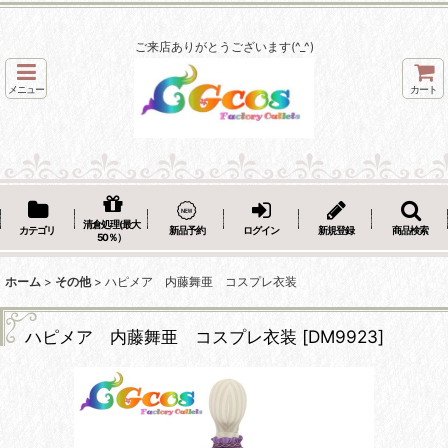
ご来店ありがとうございます(^_^)
メニュー
カート
清倉処理(最大
カテゴリ
新品予約
ログイン
新規登録
商品検索
50％）
ホーム
>
その他
>
ハピメア 内藤舞亜 コスプレ衣装
ハピメア 内藤舞亜 コスプレ衣装
[
DM9923
]