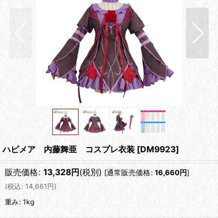
ハピメア 内藤舞亜 コスプレ衣装
[
DM9923
]
販売価格
:
13,328
円
(税別)
[
通常販売価格
:
16,660
円
]
(
税込
:
14,661
円
)
重み
:
1kg