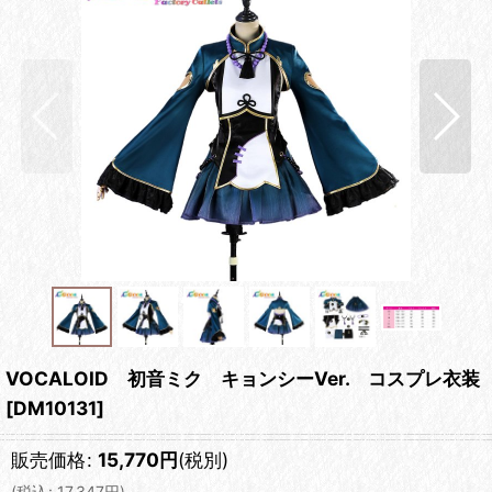
VOCALOID 初音ミク キョンシーVer. コスプレ衣装
[
DM10131
]
販売価格
:
15,770
円
(税別)
(
税込
:
17,347
円
)