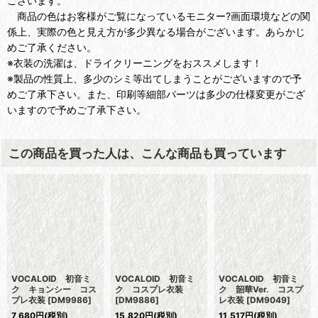
ございます。
商品の色はお客様がご覧になっているモニター?画面環境などの関
係上、実際の色と見え方が多少異なる場合がございます。あらかじ
めご了承ください。
※衣装の洗濯は、ドライクリーニングをおススメします！
※製品の性質上、多少のシミ等出てしまうことがございますので予
めご了承下さい。また、印刷等細部パーツは多少の仕様変更がござ
いますので予めご了承下さい。
この商品を買った人は、こんな商品も買っています
VOCALOID 初音ミ
VOCALOID 初音ミ
VOCALOID 初音ミ
ク キョンシー コス
ク コスプレ衣装
ク 韶華Ver. コスプ
プレ衣装
[
DM9986
]
[
DM9886
]
レ衣装
[
DM9049
]
7,680
円
(税別)
15,820
円
(税別)
11,517
円
(税別)