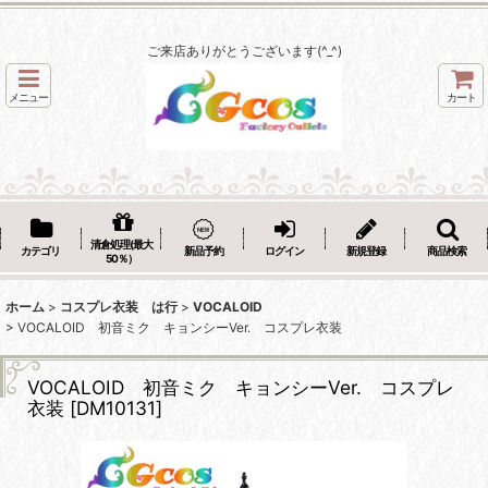
ご来店ありがとうございます(^_^)
メニュー
カート
清倉処理(最大
カテゴリ
新品予約
ログイン
新規登録
商品検索
50％）
ホーム
>
コスプレ衣装 は行
>
VOCALOID
>
VOCALOID 初音ミク キョンシーVer. コスプレ衣装
VOCALOID 初音ミク キョンシーVer. コスプレ
衣装
[
DM10131
]