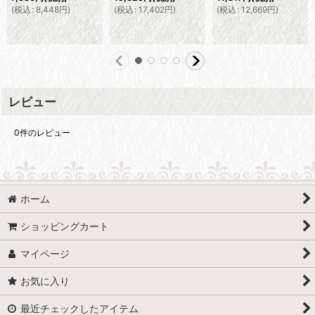
(
税込
:
8,448
円
)
(
税込
:
17,402
円
)
(
税込
:
12,669
円
)
レビュー
0
件のレビュー
ホーム
ショッピングカート
マイページ
お気に入り
最近チェックしたアイテム