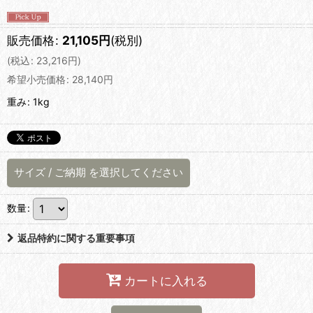
販売価格
:
21,105
円
(税別)
(
税込
:
23,216
円
)
希望小売価格
:
28,140
円
重み
:
1kg
サイズ
/
ご納期
を選択してください
数量
:
返品特約に関する重要事項
カートに入れる