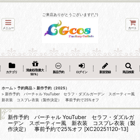
ご来店ありがとうございます(^_^)
メニュー
カート
清倉処理(最大
カテゴリ
新品予約
ログイン
新規登録
商品検索
50％）
ホーム
>
予約商品
>
新作予約（2025）
>
新作予約 バーチャル YouTuber セラフ・ダズルガーデン スポーティー風
新衣装 コスプレ衣装（製作決定） 事前予約で25%オフ
新作予約 バーチャル YouTuber セラフ・ダズルガ
ーデン スポーティー風 新衣装 コスプレ衣装（製
作決定） 事前予約で25%オフ
[
XC20251120-13
]