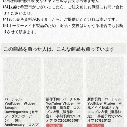
(2)製作開始後の変更やキャンセルはお受け出来ません。
(3)お届け希望日がございましたら、ご注文前にお気軽にお問い合わ
せくださいませ。
(4)もし参考資料がありましたら、ご提供いただければ幸いです。
(5)オーダーメイド製品のため、返品・交換はいかなる場合でもお断
りさせて頂きます。
この商品を買った人は、こんな商品も買っています
バーチャル
新作予約 バーチャル
新作予約 バーチャル
YouTuber Vtuber
YouTuber Vtuber 甲
YouTuber Vtuber 和
Seraph
斐田晴 新衣装 コス
風メイド 結城さくな
Dazzlegarden（セラ
プレ衣装（製作決
コスプレ衣装（製作決
フ・ダズルガーデ
定） 事前予約で25%
定） 事前予約で25%
ン） 5th
オフ
[
XC20260506
]
オフ
[
CG2012
]
Anniversary コスプ