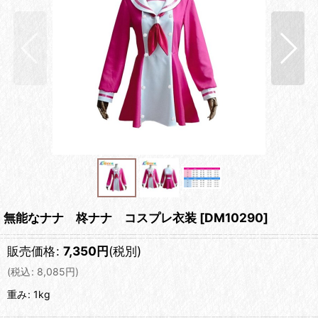
無能なナナ 柊ナナ コスプレ衣装
[
DM10290
]
販売価格
:
7,350
円
(税別)
(
税込
:
8,085
円
)
重み
:
1kg