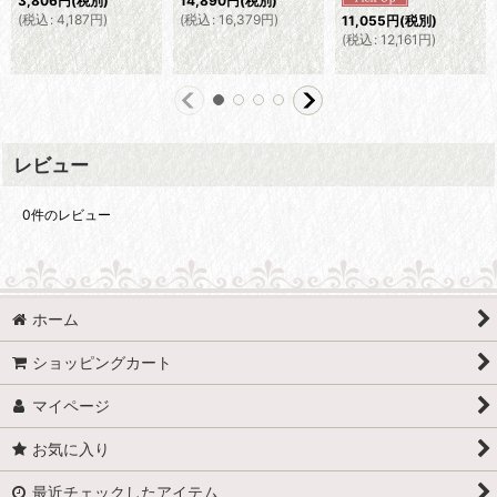
3,806
円
(税別)
14,890
円
(税別)
(
税込
:
4,187
円
)
(
税込
:
16,379
円
)
11,055
円
(税別)
(
税込
:
12,161
円
)
レビュー
0
件のレビュー
ホーム
ショッピングカート
マイページ
お気に入り
最近チェックしたアイテム