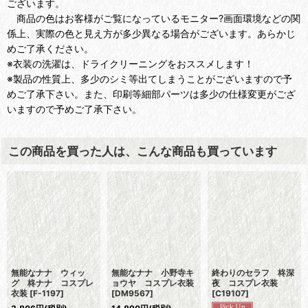
ございます。
商品の色はお客様がご覧になっているモニター?画面環境などの関
係上、実際の色と見え方が多少異なる場合がございます。あらかじ
めご了承ください。
※衣装の洗濯は、ドライクリーニングをおススメします！
※製品の性質上、多少のシミ等出てしまうことがございますので予
めご了承下さい。また、印刷等細部パーツは多少の仕様変更がござ
いますので予めご了承下さい。
この商品を買った人は、こんな商品も買っています
無能なナナ ウィッ
無能なナナ 小野寺キ
終わりのセラフ 柊深
グ 柊ナナ コスプレ
ョウヤ コスプレ衣装
夜 コスプレ衣装
衣装
[
F-1197
]
[
DM9567
]
[
C19107
]