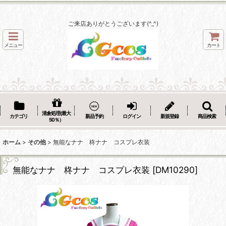
ご来店ありがとうございます(^_^)
メニュー
カート
清倉処理(最大
カテゴリ
新品予約
ログイン
新規登録
商品検索
50％）
ホーム
>
その他
>
無能なナナ 柊ナナ コスプレ衣装
無能なナナ 柊ナナ コスプレ衣装
[
DM10290
]