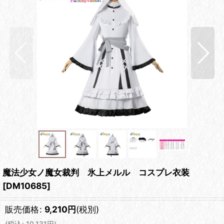
魔法少女ノ魔女裁判 氷上メルル コスプレ衣装
[
DM10685
]
販売価格
:
9,210
円
(税別)
(
税込
:
10,131
円
)