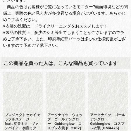
ございます。
商品の色はお客様がご覧になっているモニター?画面環境などの関
係上、実際の色と見え方が多少異なる場合がございます。あらかじ
めご了承ください。
※衣装の洗濯は、ドライクリーニングをおススメします！
※製品の性質上、多少のシミ等出てしまうことがございますので予
めご了承下さい。また、印刷等細部パーツは多少の仕様変更がござ
いますので予めご了承下さい。
この商品を買った人は、こんな商品も買っています
プロジェクトセカイ カ
アークナイツ ウィッ
アークナイツ ゴール
ラフルステージ！
グ ゴールデングロ
デングロー
feat. 初音ミク ヴァ
ー Goldenglow コ
Goldenglow コスプ
ンパイア 初音ミク
スプレ衣装
[
F-2182
]
レ衣装
[
DM4475
]