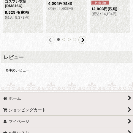
コスプレ衣装
4,004
円
(税別)
[
DM8166
]
(
税込
:
4,405
円
)
12,903
円
(税別)
8,525
円
(税別)
(
税込
:
14,194
円
)
(
税込
:
9,378
円
)
レビュー
0
件のレビュー
ホーム
ショッピングカート
マイページ
お気に入り