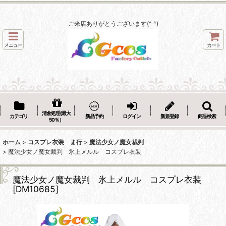
ご来店ありがとうございます(^_^)
メニュー
カート
清倉処理(最大
カテゴリ
新品予約
ログイン
新規登録
商品検索
50％）
ホーム
>
コスプレ衣装 ま行
>
魔法少女ノ魔女裁判
>
魔法少女ノ魔女裁判 氷上メルル コスプレ衣装
魔法少女ノ魔女裁判 氷上メルル コスプレ衣装
[
DM10685
]