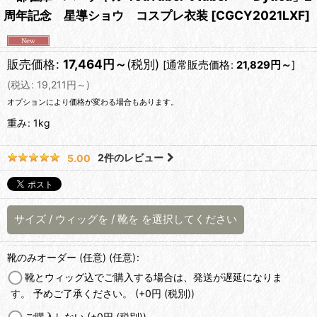
周年記念 星導ショウ コスプレ衣装
[
CGCY2021LXF
]
販売価格
:
17,464
円
～
(税別)
[
通常販売価格
:
21,829
円
～
]
(
税込
:
19,211
円
～
)
オプションにより価格が変わる場合もあります。
重み
:
1kg
2
件のレビュー
5.00
サイズ
/
ウィッグを
/
靴を
を選択してください
靴のみオーダー (任意)
(任意)
:
靴とウィッグ込でご購入する場合は、発送が遅延になりま
す。 予めご了承ください。
(+0
円
(税別)
)
ご購入しない
(+0
円
(税別)
)