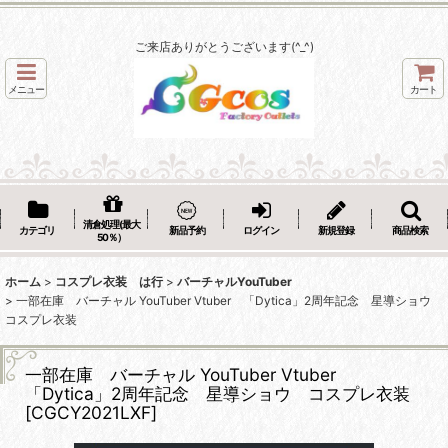
ご来店ありがとうございます(^_^)
メニュー
カート
清倉処理(最大
カテゴリ
新品予約
ログイン
新規登録
商品検索
50％）
ホーム
>
コスプレ衣装 は行
>
バーチャルYouTuber
>
一部在庫 バーチャル YouTuber Vtuber 「Dytica」2周年記念 星導ショウ
コスプレ衣装
一部在庫 バーチャル YouTuber Vtuber
「Dytica」2周年記念 星導ショウ コスプレ衣装
[
CGCY2021LXF
]