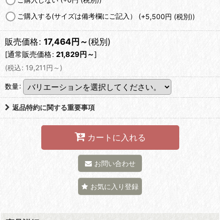
ご購入する(サイズは備考欄にご記入）
(+5,500
円
(税別)
)
販売価格
:
17,464
円
～
(税別)
[
通常販売価格
:
21,829
円
～
]
(
税込
:
19,211
円
～
)
数量
:
返品特約に関する重要事項
カートに入れる
お問い合わせ
お気に入り登録