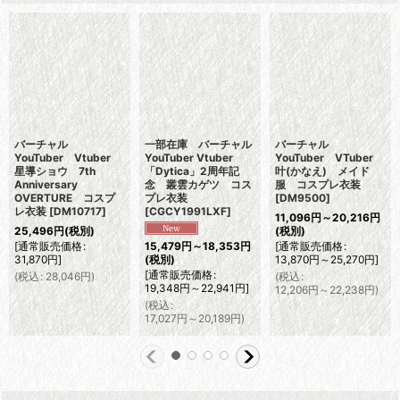
バーチャル
一部在庫 バーチャル
バーチャル
YouTuber Vtuber
YouTuber Vtuber
YouTuber VTuber
星導ショウ 7th
「Dytica」2周年記
叶(かなえ) メイド
Anniversary
念 叢雲カゲツ コス
服 コスプレ衣装
OVERTURE コスプ
プレ衣装
[
DM9500
]
レ衣装
[
DM10717
]
[
CGCY1991LXF
]
11,096
円
～20,216
円
25,496
円
(税別)
(税別)
[
通常販売価格
:
[
通常販売価格
:
15,479
円
～18,353
円
31,870
円
]
13,870
円
～25,270
円
]
(税別)
[
通常販売価格
:
(
税込
:
28,046
円
)
(
税込
:
19,348
円
～22,941
円
]
12,206
円
～22,238
円
)
(
税込
:
17,027
円
～20,189
円
)