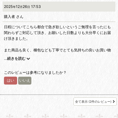
2025
12
26
17:53
年
月
日
購入者
さん
日程についてこちら都合で急ぎ欲しいというご無理を言ったにも
関わらずご対応して頂き、お願いした日数よりも大分早くにお届
け頂きました。
また商品も良く、梱包なども丁寧でとても気持ちの良いお買い物
をさせて頂きました。
...
続きを読む
このレビューは参考になりましたか？
はい
いいえ
全て表示
(2件のレビュー)