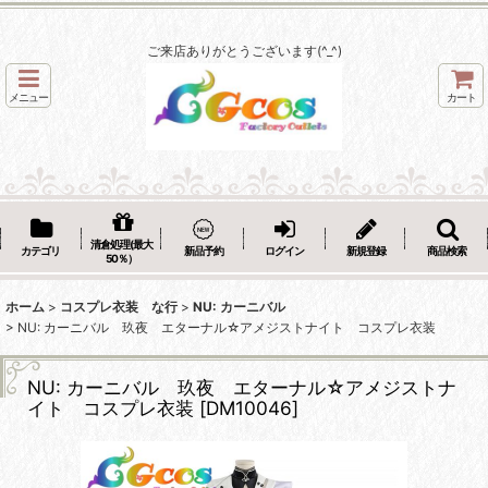
ご来店ありがとうございます(^_^)
メニュー
カート
清倉処理(最大
カテゴリ
新品予約
ログイン
新規登録
商品検索
50％）
ホーム
>
コスプレ衣装 な行
>
NU: カーニバル
>
NU: カーニバル 玖夜 エターナル☆アメジストナイト コスプレ衣装
NU: カーニバル 玖夜 エターナル☆アメジストナ
イト コスプレ衣装
[
DM10046
]