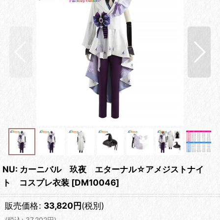
NU: カーニバル 玖夜 エターナル☆アメジストナイ
ト コスプレ衣装
[
DM10046
]
販売価格
:
33,820
円
(税別)
(
税込
:
37,202
円
)