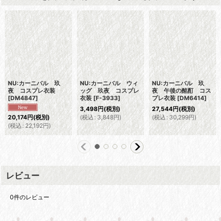
NU:カーニバル 玖
NU:カーニバル ウィ
NU:カーニバル 玖
夜 コスプレ衣装
ッグ 玖夜 コスプレ
夜 午後の酩酊 コス
[
DM4847
]
衣装
[
F-3933
]
プレ衣装
[
DM6414
]
3,498
円
(税別)
27,544
円
(税別)
(
税込
:
3,848
円
)
(
税込
:
30,299
円
)
20,174
円
(税別)
(
税込
:
22,192
円
)
レビュー
0
件のレビュー