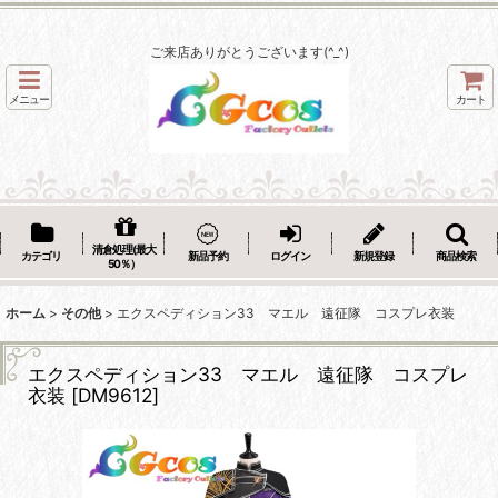
ご来店ありがとうございます(^_^)
メニュー
カート
清倉処理(最大
カテゴリ
新品予約
ログイン
新規登録
商品検索
50％）
ホーム
>
その他
>
エクスペディション33 マエル 遠征隊 コスプレ衣装
エクスペディション33 マエル 遠征隊 コスプレ
衣装
[
DM9612
]