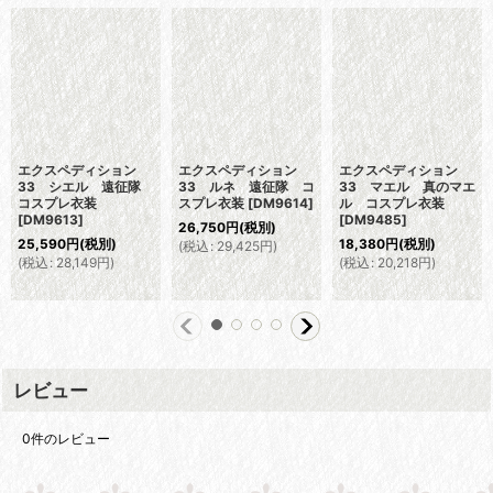
エクスペディション
エクスペディション
エクスペディション
33 シエル 遠征隊
33 ルネ 遠征隊 コ
33 マエル 真のマエ
コスプレ衣装
スプレ衣装
[
DM9614
]
ル コスプレ衣装
[
DM9613
]
[
DM9485
]
26,750
円
(税別)
25,590
円
(税別)
18,380
円
(税別)
(
税込
:
29,425
円
)
(
税込
:
28,149
円
)
(
税込
:
20,218
円
)
レビュー
0
件のレビュー