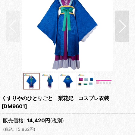
くすりやのひとりごと 梨花妃 コスプレ衣装
[
DM9601
]
販売価格
:
14,420
円
(税別)
(
税込
:
15,862
円
)