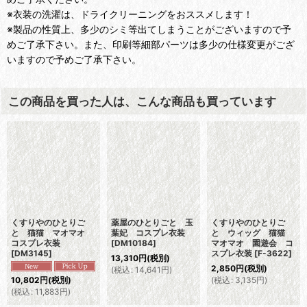
※衣装の洗濯は、ドライクリーニングをおススメします！
※製品の性質上、多少のシミ等出てしまうことがございますので予
めご了承下さい。また、印刷等細部パーツは多少の仕様変更がござ
いますので予めご了承下さい。
この商品を買った人は、こんな商品も買っています
くすりやのひとりご
薬屋のひとりごと 玉
くすりやのひとりご
と 猫猫 マオマオ
葉妃 コスプレ衣装
と ウィッグ 猫猫
コスプレ衣装
[
DM10184
]
マオマオ 園遊会 コ
[
DM3145
]
スプレ衣装
[
F-3622
]
13,310
円
(税別)
2,850
円
(税別)
(
税込
:
14,641
円
)
(
税込
:
3,135
円
)
10,802
円
(税別)
(
税込
:
11,883
円
)