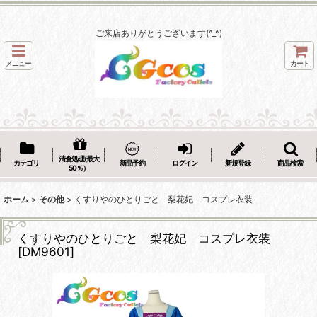
ご来店ありがとうございます(^_^)
メニュー
カート
清倉処理(最大
カテゴリ
新品予約
ログイン
新規登録
商品検索
50％）
ホーム
>
その他
>
くすりやのひとりごと 梨花妃 コスプレ衣装
くすりやのひとりごと 梨花妃 コスプレ衣装
[
DM9601
]