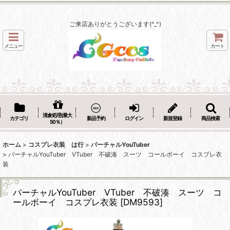
ご来店ありがとうございます(^_^)
メニュー
カート
清倉処理(最大
カテゴリ
新品予約
ログイン
新規登録
商品検索
50％）
ホーム
>
コスプレ衣装 は行
>
バーチャルYouTuber
>
バーチャルYouTuber VTuber 不破湊 スーツ コールボーイ コスプレ衣
装
バーチャルYouTuber VTuber 不破湊 スーツ コ
ールボーイ コスプレ衣装
[
DM9593
]