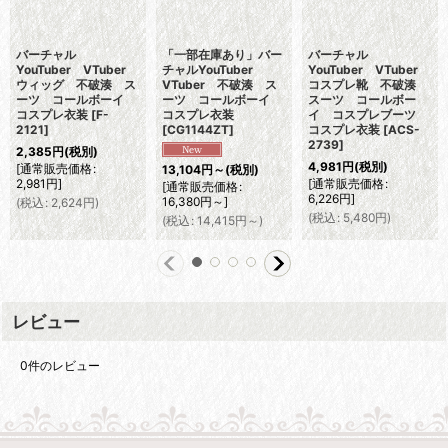
バーチャル
「一部在庫あり」バー
バーチャル
YouTuber VTuber
チャルYouTuber
YouTuber VTuber
ウィッグ 不破湊 ス
VTuber 不破湊 ス
コスプレ靴 不破湊
ーツ コールボーイ
ーツ コールボーイ
スーツ コールボー
コスプレ衣装
[
F-
コスプレ衣装
イ コスプレブーツ
2121
]
[
CG1144ZT
]
コスプレ衣装
[
ACS-
2739
]
2,385
円
(税別)
4,981
円
(税別)
[
通常販売価格
:
13,104
円
～
(税別)
2,981
円
]
[
通常販売価格
:
[
通常販売価格
:
6,226
円
]
16,380
円
～
]
(
税込
:
2,624
円
)
(
税込
:
5,480
円
)
(
税込
:
14,415
円
～
)
レビュー
0
件のレビュー