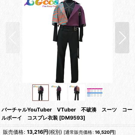
バーチャルYouTuber VTuber 不破湊 スーツ コー
ルボーイ コスプレ衣装
[
DM9593
]
販売価格
:
13,216
円
(税別)
[
通常販売価格
:
16,520
円
]