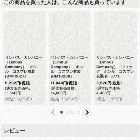
この商品を買った人は、こんな商品も買っています
リンバス・カンパニー
リンバス・カンパニー
リンバス・カンパニー
（Limbus
（Limbus
（Limbus
Company） ホン
Company） ホン
Company） ウィッ
ル コスプレ衣装
ル コスプレ衣装
グ ホンル コスプレ
[
DM10027
]
[
DM10268
]
衣装
[
F-5771
]
9,232
円
(税別)
11,840
円
(税別)
3,520
円
(税別)
[
通常販売価格
:
[
通常販売価格
:
[
通常販売価格
:
11,540
円
]
14,800
円
]
4,400
円
]
(
税込
:
10,156
円
)
(
税込
:
13,024
円
)
(
税込
:
3,872
円
)
レビュー