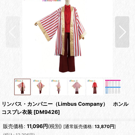
リンバス・カンパニー（Limbus Company） ホンル
コスプレ衣装
[
DM9426
]
販売価格
:
11,096
円
(税別)
[
通常販売価格
:
13,870
円
]
(
税込
:
12,206
円
)