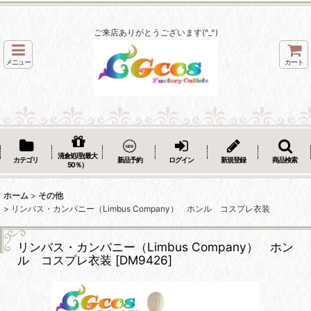
ご来店ありがとうございます(^_^)
メニュー
カート
清倉処理(最大
カテゴリ
新品予約
ログイン
新規登録
商品検索
50％）
ホーム
>
その他
>
リンバス・カンパニー（Limbus Company） ホンル コスプレ衣装
リンバス・カンパニー（Limbus Company） ホン
ル コスプレ衣装
[
DM9426
]