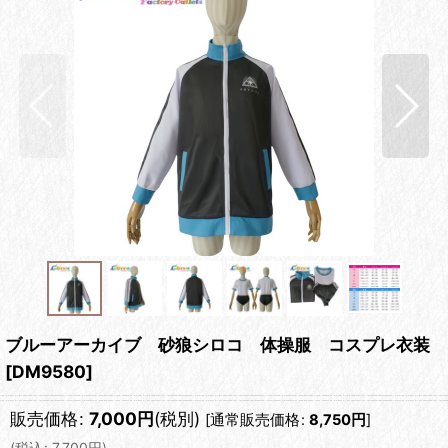
ブルーアーカイブ 砂狼シロコ 体操服 コスプレ衣装
[
DM9580
]
販売価格
:
7,000
円
(税別)
[
通常販売価格
:
8,750
円
]
(
税込
:
7,700
円
)