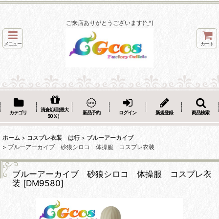
ご来店ありがとうございます(^_^)
メニュー
カート
清倉処理(最大
カテゴリ
新品予約
ログイン
新規登録
商品検索
50％）
ホーム
>
コスプレ衣装 は行
>
ブルーアーカイブ
>
ブルーアーカイブ 砂狼シロコ 体操服 コスプレ衣装
ブルーアーカイブ 砂狼シロコ 体操服 コスプレ衣
装
[
DM9580
]