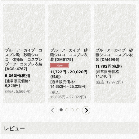
ブルーアーカイブ コ
ブルーアーカイブ 砂
ブルーアーカイブ 砂
スプレ靴 砂狼シロ
狼シロコ コスプレ衣
狼シロコ コスプレ衣
コ 体操服 コスプレ
装
[
DM6175
]
装
[
DM4966
]
ブーツ コスプレ衣装
11,792
円
(税別)
[
ACS-4767
]
[
通常販売価格
:
11,722
円
～20,020
円
5,060
円
(税別)
14,740
円
]
(税別)
[
通常販売価格
:
[
通常販売価格
:
(
税込
:
12,972
円
)
6,325
円
]
14,652
円
～25,025
円
]
(
税込
:
5,566
円
)
(
税込
:
12,895
円
～22,022
円
)
レビュー