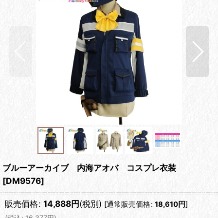
ブルーアーカイブ 内海アオバ コスプレ衣装
[
DM9576
]
販売価格
:
14,888
円
(税別)
[
通常販売価格
:
18,610
円
]
(
税込
:
16,377
円
)