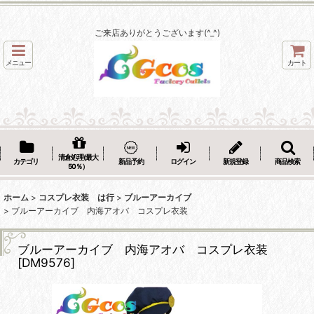
ご来店ありがとうございます(^_^)
メニュー
カート
清倉処理(最大
カテゴリ
新品予約
ログイン
新規登録
商品検索
50％）
ホーム
>
コスプレ衣装 は行
>
ブルーアーカイブ
>
ブルーアーカイブ 内海アオバ コスプレ衣装
ブルーアーカイブ 内海アオバ コスプレ衣装
[
DM9576
]