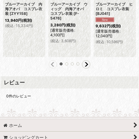
ブルーアーカイブ 内
ブルーアーカイブ ウ
ブルーアーカイブ ヒ
海アオバ コスプレ衣
ィッグ 内海アオバ
ロミ コスプレ衣装
装
[
ZYY158
]
コスプレ衣装
[
F-
[
BJ041
]
5476
]
13,940
円
(税別)
3,280
円
(税別)
(
税込
:
15,334
円
)
9,632
円
(税別)
[
通常販売価格
:
[
通常販売価格
:
4,100
円
]
12,040
円
]
(
税込
:
3,608
円
)
(
税込
:
10,596
円
)
レビュー
0
件のレビュー
ホーム
ショッピングカート