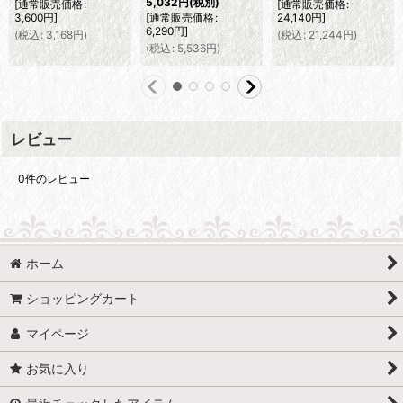
5,032
円
(税別)
[
通常販売価格
:
[
通常販売価格
:
3,600
円
]
[
通常販売価格
:
24,140
円
]
6,290
円
]
(
税込
:
3,168
円
)
(
税込
:
21,244
円
)
(
税込
:
5,536
円
)
レビュー
0
件のレビュー
ホーム
ショッピングカート
マイページ
お気に入り