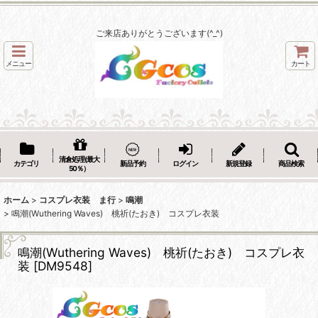
ご来店ありがとうございます(^_^)
メニュー
カート
清倉処理(最大
カテゴリ
新品予約
ログイン
新規登録
商品検索
50％）
ホーム
>
コスプレ衣装 ま行
>
鳴潮
>
鳴潮(Wuthering Waves) 桃祈(たおき) コスプレ衣装
鳴潮(Wuthering Waves) 桃祈(たおき) コスプレ衣
装
[
DM9548
]