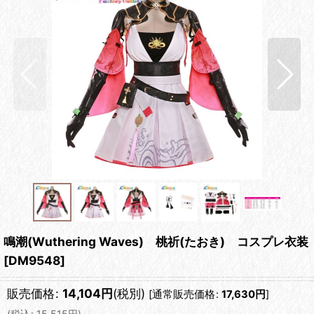
鳴潮(Wuthering Waves) 桃祈(たおき) コスプレ衣装
[
DM9548
]
販売価格
:
14,104
円
(税別)
[
通常販売価格
:
17,630
円
]
(
税込
:
15,515
円
)