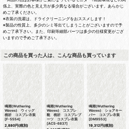
係上、実際の色と見え方が多少異なる場合がございます。あらかじ
めご了承ください。
※衣装の洗濯は、ドライクリーニングをおススメします！
※製品の性質上、多少のシミ等出てしまうことがございますので予
めご了承下さい。また、印刷等細部パーツは多少の仕様変更がござ
いますので予めご了承下さい。
この商品を買った人は、こんな商品も買っています
鳴潮(Wuthering
鳴潮(Wuthering
鳴潮(Wuthering
Waves) ウィッグ
Waves) コスプレ
Waves) ショアキー
桃祈 コスプレ衣装
靴 桃祈 コスプレブ
パー コスプレ衣装
[
F-5554
]
ーツ コスプレ衣装
[
DM9553
]
[
ACS-6837
]
2,880
円
(税別)
19,312
円
(税別)