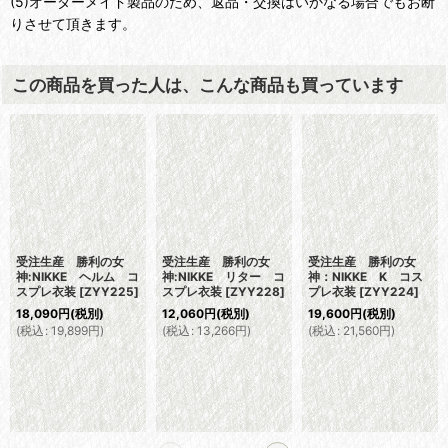
(5)オーダーメイド製品のため、返品・交換はいかなる場合でもお断
りさせて頂きます。
この商品を買った人は、こんな商品も買っています
受注生産 勝利の女
受注生産 勝利の女
受注生産 勝利の女
神:NIKKE ヘルム コ
神:NIKKE リター コ
神：NIKKE K コス
スプレ衣装
[
ZYY225
]
スプレ衣装
[
ZYY228
]
プレ衣装
[
ZYY224
]
18,090
円
(税別)
12,060
円
(税別)
19,600
円
(税別)
(
税込
:
19,899
円
)
(
税込
:
13,266
円
)
(
税込
:
21,560
円
)