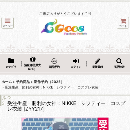
ご来店ありがとうございます(^_^)
メニュー
カート
清倉処理(最大
カテゴリ
新品予約
ログイン
新規登録
商品検索
50％）
ホーム
>
予約商品
>
新作予約（2025）
>
受注生産 勝利の女神：NIKKE シフティー コスプレ衣装
受注生産 勝利の女神：NIKKE シフティー コスプ
レ衣装
[
ZYY217
]