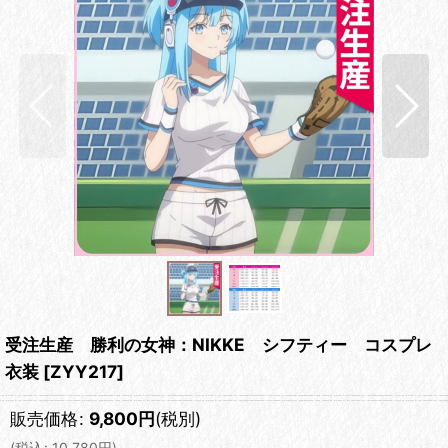
受注生産 勝利の女神：NIKKE シフティー コスプレ
衣装
[
ZYY217
]
販売価格
:
9,800
円
(税別)
(
税込
:
10,780
円
)