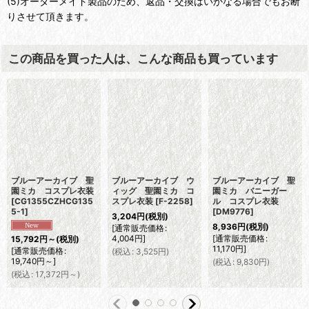
(5)オーダーメイド製品のため、返品・交換はいかなる場合でもお断
りさせて頂きます。
この商品を買った人は、こんな商品も買っています
ブルーアーカイブ 聖
ブルーアーカイブ ウ
ブルーアーカイブ 聖
園ミカ コスプレ衣装
ィッグ 聖園ミカ コ
園ミカ バニーガー
[
CG1355CZHCG135
スプレ衣装
[
F-2258
]
ル コスプレ衣装
5-1
]
[
DM9776
]
3,204
円
(税別)
8,936
円
(税別)
[
通常販売価格
:
4,004
円
]
[
通常販売価格
:
15,792
円
～
(税別)
11,170
円
]
[
通常販売価格
:
(
税込
:
3,525
円
)
19,740
円
～
]
(
税込
:
9,830
円
)
(
税込
:
17,372
円
～
)