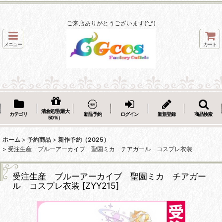
ご来店ありがとうございます(^_^)
メニュー
カート
清倉処理(最大
カテゴリ
新品予約
ログイン
新規登録
商品検索
50％）
ホーム
>
予約商品
>
新作予約（2025）
>
受注生産 ブルーアーカイブ 聖園ミカ チアガール コスプレ衣装
受注生産 ブルーアーカイブ 聖園ミカ チアガー
ル コスプレ衣装
[
ZYY215
]