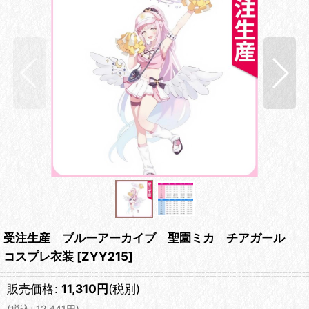
受注生産 ブルーアーカイブ 聖園ミカ チアガール
コスプレ衣装
[
ZYY215
]
販売価格
:
11,310
円
(税別)
(
税込
:
12,441
円
)